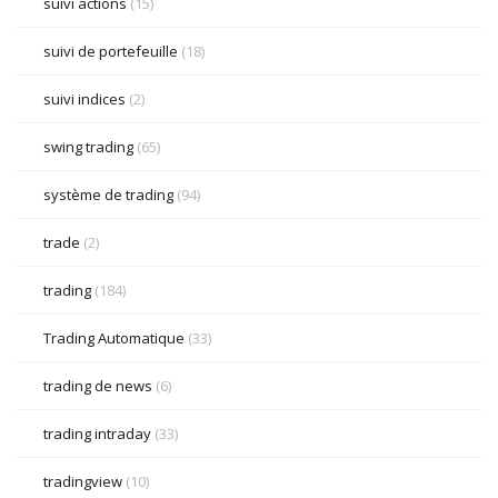
suivi actions
(15)
suivi de portefeuille
(18)
suivi indices
(2)
swing trading
(65)
système de trading
(94)
trade
(2)
trading
(184)
Trading Automatique
(33)
trading de news
(6)
trading intraday
(33)
tradingview
(10)