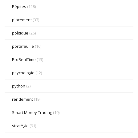
Pépites
(118)
placement
(37)
politique
(26)
portefeuille
(16)
ProRealTime
(13)
psychologie
(12)
python
(2)
rendement
(19)
Smart Money Trading
(10)
stratégie
(91)