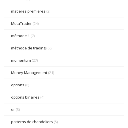
matières premières
(2)
MetaTrader
(24)
méthode 1
(7)
méthode de trading
(66)
momentum
(27)
Money Management
(21)
options
(8)
options binaires
(4)
or
(3)
patterns de chandeliers
(5)