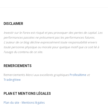
DISCLAIMER
Investir sur le Forex est risqué et peu provoquer des pertes de capital. Les
performances passées ne présument pas les performances futures.
L'auteur de ce blog décline expressément toute responsabilité envers
toute personne physique ou morale pour quelque motif que ce soit lié à
l’usage du contenu de ce site.
REMERCIEMENTS
Remerciements
Merci aux excellents graphiques
ProRealtime
et
TradingView
PLAN ET MENTIONS LÉGALES
Plan du site
-
Mentions légales