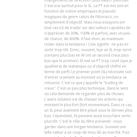
changements de direction / plus hauts / plus bas.
C'est vrai surtout pour le SL. Le PT est mis soit en
fonction de notion empiriques et pseudo
magiques du genre ratios de Fibonacci, ou
simplement d'objectif. Mais nous essayons (en
tout cas ici) de trader sur des valeurs capables de
s'apprécier de 30%, 100% et parfois, avec un peu
de chance, de 800%. Il faut donc au maximum
rester dans la tendance ! Cela signifie : ne pas en
sortir trop tôt. Donc, souvent, bye un SL trop serré
(certains plus bas en W ont un second creux plus
bas que le premier). Et exit un PT trop court (que je
qualifierai de statistique ou d'objectif chiffré en
terme de perf). Le premier point (SL) nécessite soit
d'entrer vraiment au moment où la tendance se
retourne. C'est ce que j'appelle le "trading de
creux". C'est un peu plus technique, dans le sens
où cela demande de regarder plus de choses.
L'autre solution est de chasser les actions qui
montent le plus fort (fort momentum). Dans ce cas,
un SL peut aisément être placé sous le dernier plus
bas. Cependant, ils peuvent aussi nous faire sortir
plus tôt. C'est le rôle du filtre présenté : nous
garder dans une longue tendance. Souvent une
telle valeur a un coup de mou dû au marché. Puis