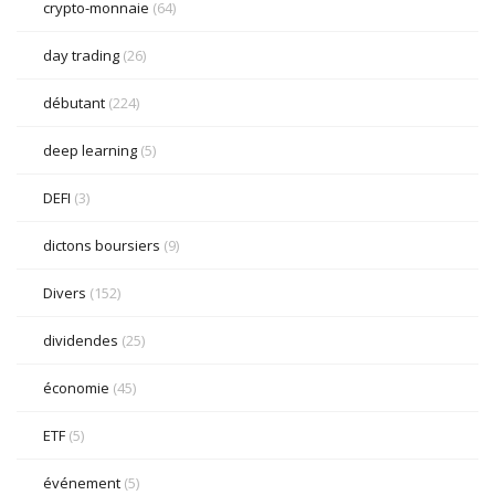
crypto-monnaie
(64)
day trading
(26)
débutant
(224)
deep learning
(5)
DEFI
(3)
dictons boursiers
(9)
Divers
(152)
dividendes
(25)
économie
(45)
ETF
(5)
événement
(5)