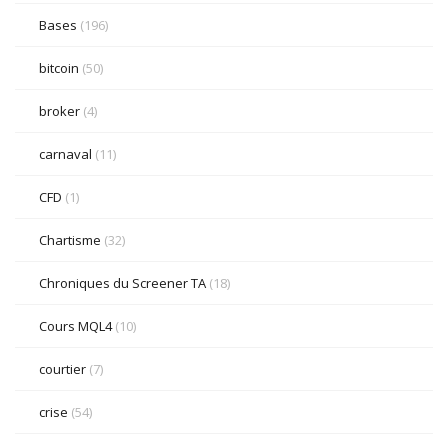
Bases
(196)
bitcoin
(50)
broker
(4)
carnaval
(11)
CFD
(1)
Chartisme
(32)
Chroniques du Screener TA
(18)
Cours MQL4
(10)
courtier
(7)
crise
(54)