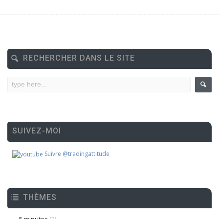
RECHERCHER DANS LE SITE
SUIVEZ-MOI
Suivre @tradingattitude
THÈMES
5 minutes
(2)