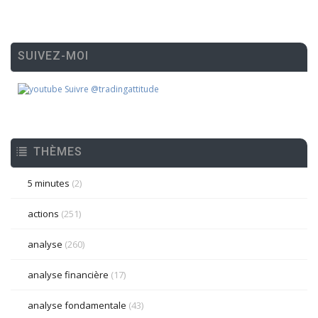
SUIVEZ-MOI
Suivre @tradingattitude
THÈMES
5 minutes
(2)
actions
(251)
analyse
(260)
analyse financière
(17)
analyse fondamentale
(43)