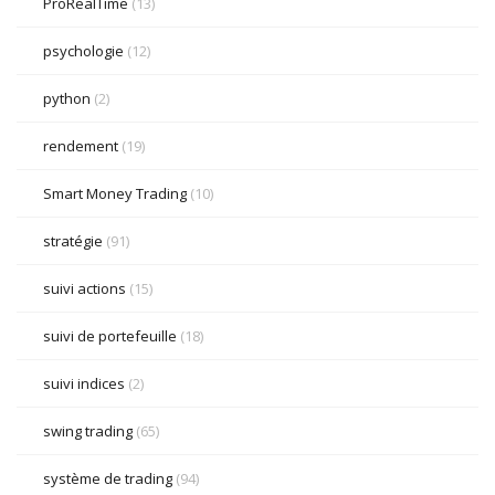
ProRealTime
(13)
psychologie
(12)
python
(2)
rendement
(19)
Smart Money Trading
(10)
stratégie
(91)
suivi actions
(15)
suivi de portefeuille
(18)
suivi indices
(2)
swing trading
(65)
système de trading
(94)