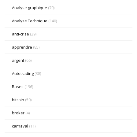
Analyse graphique
(70)
Analyse Technique
(140)
anti-crise
(29)
apprendre
(85)
argent
(66)
Autotrading
(38)
Bases
(196)
bitcoin
(50)
broker
(4)
carnaval
(11)