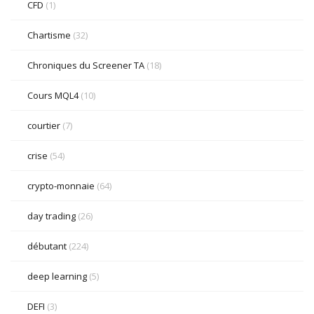
CFD
(1)
Chartisme
(32)
Chroniques du Screener TA
(18)
Cours MQL4
(10)
courtier
(7)
crise
(54)
crypto-monnaie
(64)
day trading
(26)
débutant
(224)
deep learning
(5)
DEFI
(3)