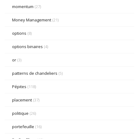
momentum
(27)
Money Management
(21)
options
(8)
options binaires
(4)
or
(3)
patterns de chandeliers
(5)
Pépites
(118)
placement
(37)
politique
(26)
portefeuille
(16)