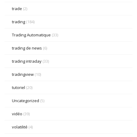
trade
(2)
trading
(184)
Trading Automatique
(33)
trading de news
(6)
trading intraday
(33)
tradingview
(10)
tutoriel
(20)
Uncategorized
(5)
vidéo
(39)
volatilité
(4)