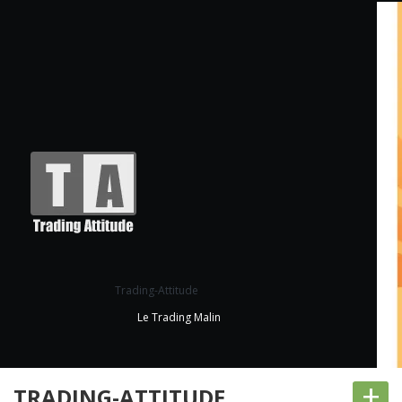
Trading-Attitude
Le Trading Malin
+
TRADING-ATTITUDE