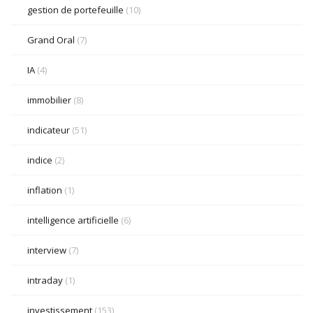
gestion de portefeuille
(10)
Grand Oral
(7)
IA
(4)
immobilier
(8)
indicateur
(51)
indice
(2)
inflation
(1)
intelligence artificielle
(6)
interview
(7)
intraday
(1)
investissement
(153)