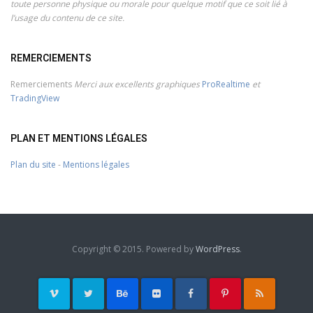
toute personne physique ou morale pour quelque motif que ce soit lié à
l’usage du contenu de ce site.
REMERCIEMENTS
Remerciements
Merci aux excellents graphiques
ProRealtime
et
TradingView
PLAN ET MENTIONS LÉGALES
Plan du site
-
Mentions légales
Copyright © 2015. Powered by
WordPress
.