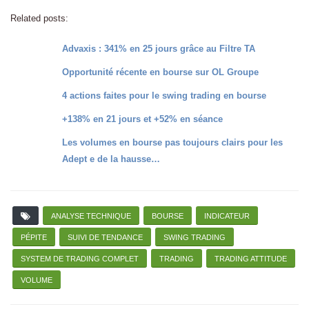
Related posts:
Advaxis : 341% en 25 jours grâce au Filtre TA
Opportunité récente en bourse sur OL Groupe
4 actions faites pour le swing trading en bourse
+138% en 21 jours et +52% en séance
Les volumes en bourse pas toujours clairs pour les
Adept e de la hausse…
ANALYSE TECHNIQUE
BOURSE
INDICATEUR
PÉPITE
SUIVI DE TENDANCE
SWING TRADING
SYSTEM DE TRADING COMPLET
TRADING
TRADING ATTITUDE
VOLUME