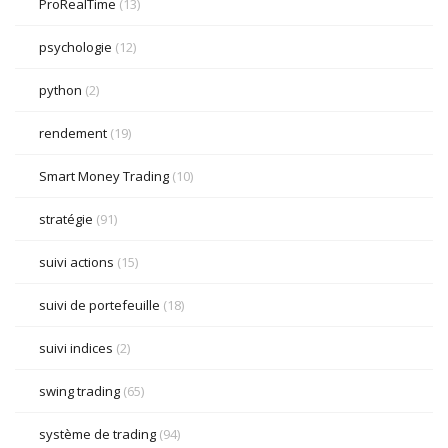
ProRealTime
(13)
psychologie
(12)
python
(2)
rendement
(19)
Smart Money Trading
(10)
stratégie
(91)
suivi actions
(15)
suivi de portefeuille
(18)
suivi indices
(2)
swing trading
(65)
système de trading
(94)