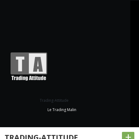
Trading-Attitude
Le Trading Malin
+
TRADING-ATTITUDE