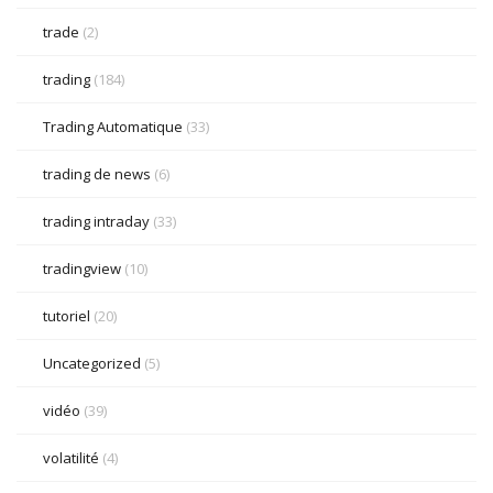
trade
(2)
trading
(184)
Trading Automatique
(33)
trading de news
(6)
trading intraday
(33)
tradingview
(10)
tutoriel
(20)
Uncategorized
(5)
vidéo
(39)
volatilité
(4)