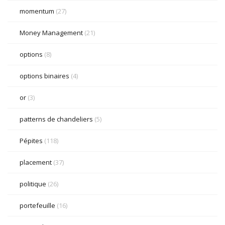
momentum
(27)
Money Management
(21)
options
(8)
options binaires
(4)
or
(3)
patterns de chandeliers
(5)
Pépites
(118)
placement
(37)
politique
(26)
portefeuille
(16)