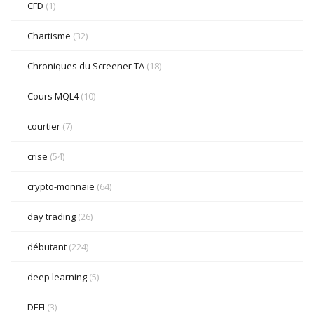
CFD
(1)
Chartisme
(32)
Chroniques du Screener TA
(18)
Cours MQL4
(10)
courtier
(7)
crise
(54)
crypto-monnaie
(64)
day trading
(26)
débutant
(224)
deep learning
(5)
DEFI
(3)