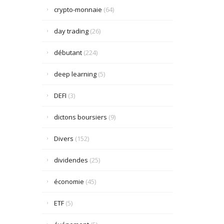
crypto-monnaie
(64)
day trading
(26)
débutant
(224)
deep learning
(5)
DEFI
(3)
dictons boursiers
(9)
Divers
(152)
dividendes
(25)
économie
(45)
ETF
(5)