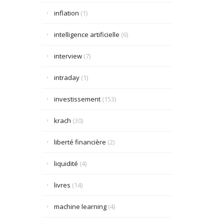
inflation
(1)
intelligence artificielle
(6)
interview
(7)
intraday
(1)
investissement
(153)
krach
(30)
liberté financière
(2)
liquidité
(4)
livres
(14)
machine learning
(4)