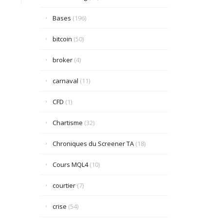
Bases
(196)
bitcoin
(50)
broker
(4)
carnaval
(11)
CFD
(1)
Chartisme
(32)
Chroniques du Screener TA
(18)
Cours MQL4
(10)
courtier
(7)
crise
(54)