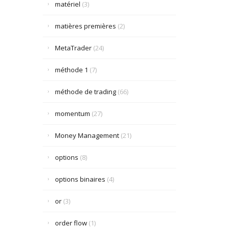
matériel
(3)
matières premières
(2)
MetaTrader
(24)
méthode 1
(7)
méthode de trading
(66)
momentum
(27)
Money Management
(21)
options
(8)
options binaires
(4)
or
(3)
order flow
(1)