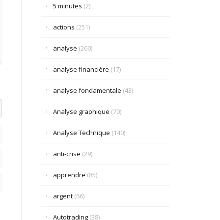
5 minutes
(2)
actions
(251)
analyse
(260)
analyse financière
(17)
analyse fondamentale
(43)
el datetime=""> <em> <i> <q cite=""> <strike> <strong>
Analyse graphique
(70)
Analyse Technique
(140)
anti-crise
(29)
apprendre
(85)
argent
(66)
Autotrading
(38)