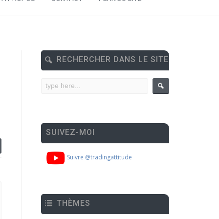
RECHERCHER DANS LE SITE
SUIVEZ-MOI
Suivre @tradingattitude
THÈMES