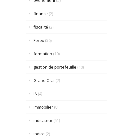
événement
(5)
finance
(2)
fiscalité
(2)
Forex
(56)
formation
(10)
gestion de portefeuille
(10)
Grand Oral
(7)
IA
(4)
immobilier
(8)
indicateur
(51)
indice
(2)