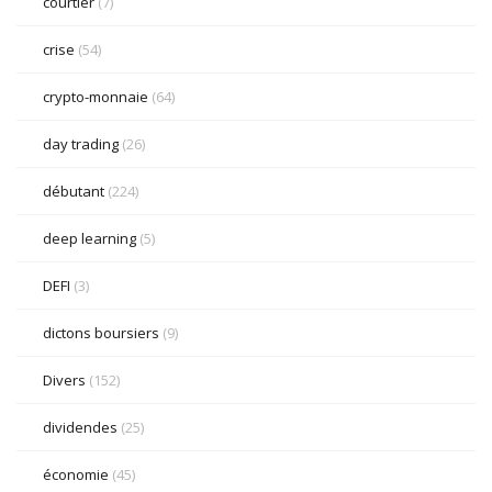
courtier
(7)
crise
(54)
crypto-monnaie
(64)
day trading
(26)
débutant
(224)
deep learning
(5)
DEFI
(3)
dictons boursiers
(9)
Divers
(152)
dividendes
(25)
économie
(45)