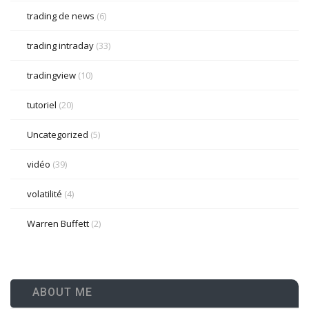
trading de news
(6)
trading intraday
(33)
tradingview
(10)
tutoriel
(20)
Uncategorized
(5)
vidéo
(39)
volatilité
(4)
Warren Buffett
(2)
ABOUT ME