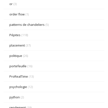
or
(3)
order flow
(1)
patterns de chandeliers
(5)
Pépites
(118)
placement
(37)
politique
(26)
portefeuille
(16)
ProRealTime
(13)
psychologie
(12)
python
(2)
rendement
(19)