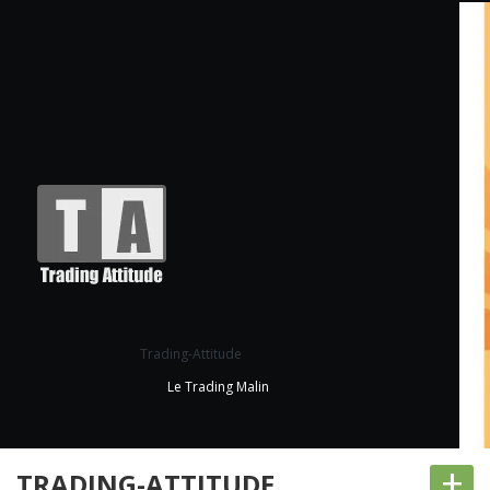
Trading-Attitude
Le Trading Malin
+
TRADING-ATTITUDE