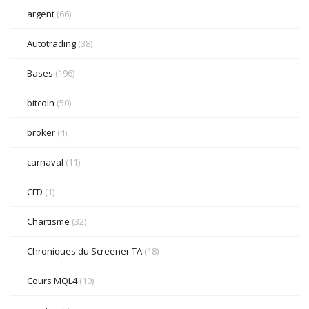
argent
(66)
Autotrading
(38)
Bases
(196)
bitcoin
(50)
broker
(4)
carnaval
(11)
CFD
(1)
Chartisme
(32)
Chroniques du Screener TA
(18)
Cours MQL4
(10)