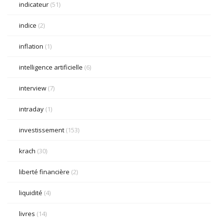
indicateur
(51)
indice
(2)
inflation
(1)
intelligence artificielle
(6)
interview
(7)
intraday
(1)
investissement
(153)
krach
(30)
liberté financière
(2)
liquidité
(4)
livres
(14)