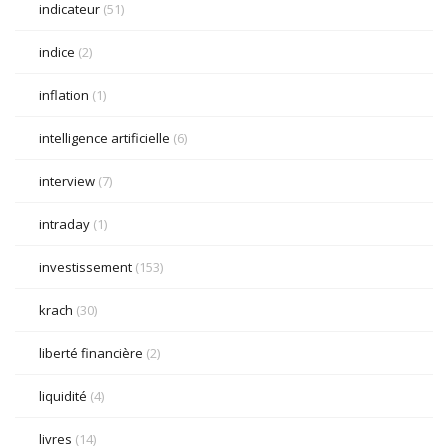
indicateur
(51)
indice
(2)
inflation
(1)
intelligence artificielle
(6)
interview
(7)
intraday
(1)
investissement
(153)
krach
(30)
liberté financière
(2)
liquidité
(4)
livres
(14)