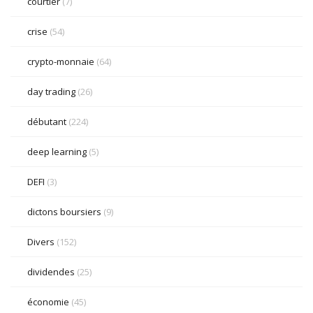
courtier
(7)
crise
(54)
crypto-monnaie
(64)
day trading
(26)
débutant
(224)
deep learning
(5)
DEFI
(3)
dictons boursiers
(9)
Divers
(152)
dividendes
(25)
économie
(45)