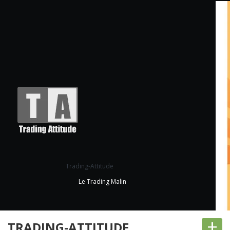
Trading-Attitude
Le Trading Malin
+
TRADING-ATTITUDE