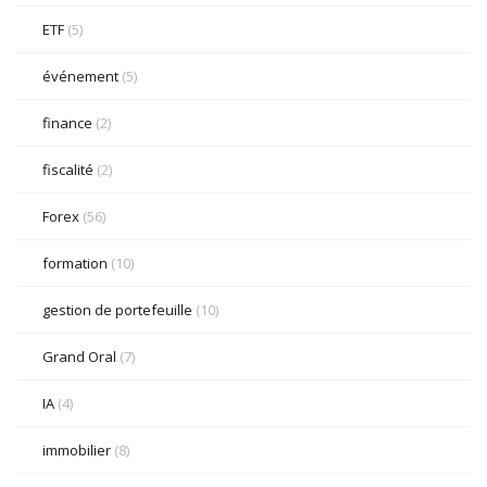
ETF
(5)
événement
(5)
finance
(2)
fiscalité
(2)
Forex
(56)
formation
(10)
gestion de portefeuille
(10)
Grand Oral
(7)
IA
(4)
immobilier
(8)