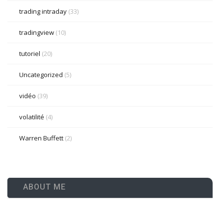
trading intraday
(33)
tradingview
(10)
tutoriel
(20)
Uncategorized
(5)
vidéo
(39)
volatilité
(4)
Warren Buffett
(2)
ABOUT ME