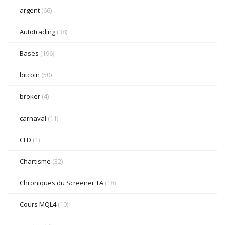
argent
(66)
Autotrading
(38)
Bases
(196)
bitcoin
(50)
broker
(4)
carnaval
(11)
CFD
(1)
Chartisme
(32)
Chroniques du Screener TA
(18)
Cours MQL4
(10)