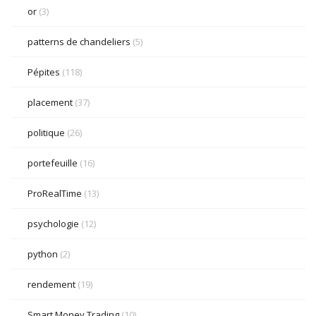
or
(3)
patterns de chandeliers
(5)
Pépites
(118)
placement
(37)
politique
(26)
portefeuille
(16)
ProRealTime
(13)
psychologie
(12)
python
(2)
rendement
(19)
Smart Money Trading
(10)