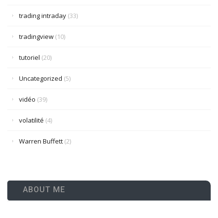
trading intraday
(33)
tradingview
(10)
tutoriel
(20)
Uncategorized
(5)
vidéo
(39)
volatilité
(4)
Warren Buffett
(2)
ABOUT ME