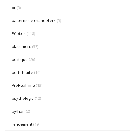
or
(3)
patterns de chandeliers
(5)
Pépites
(118)
placement
(37)
politique
(26)
portefeuille
(16)
ProRealTime
(13)
psychologie
(12)
python
(2)
rendement
(19)