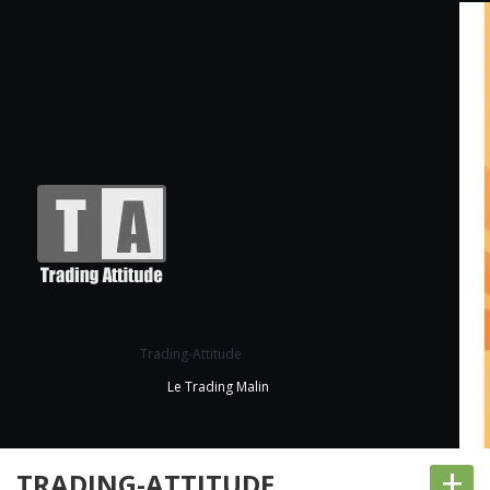
Trading-Attitude
Le Trading Malin
+
TRADING-ATTITUDE