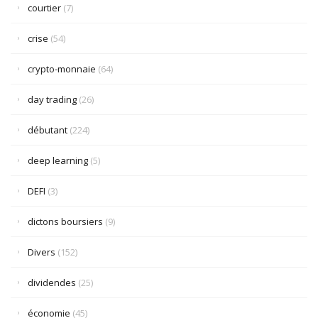
courtier
(7)
crise
(54)
crypto-monnaie
(64)
day trading
(26)
débutant
(224)
deep learning
(5)
DEFI
(3)
dictons boursiers
(9)
Divers
(152)
dividendes
(25)
économie
(45)