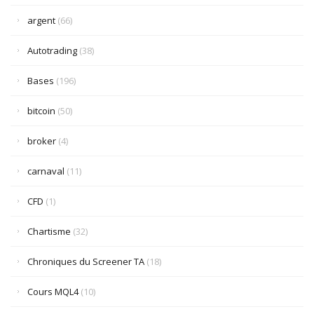
argent
(66)
Autotrading
(38)
Bases
(196)
bitcoin
(50)
broker
(4)
carnaval
(11)
CFD
(1)
Chartisme
(32)
Chroniques du Screener TA
(18)
Cours MQL4
(10)