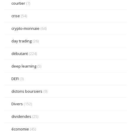
courtier
(7)
crise
(54)
crypto-monnaie
(64)
day trading
(26)
débutant
(224)
deep learning
(5)
DEFI
(3)
dictons boursiers
(9)
Divers
(152)
dividendes
(25)
économie
(45)