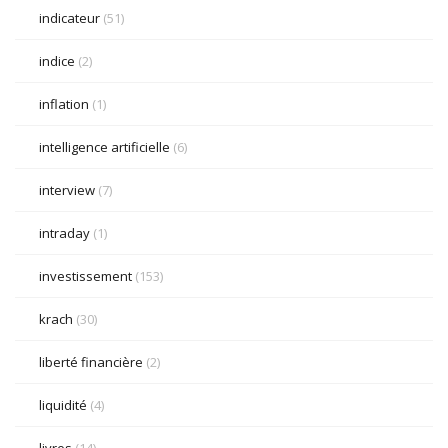
indicateur
(51)
indice
(2)
inflation
(1)
intelligence artificielle
(6)
interview
(7)
intraday
(1)
investissement
(153)
krach
(30)
liberté financière
(2)
liquidité
(4)