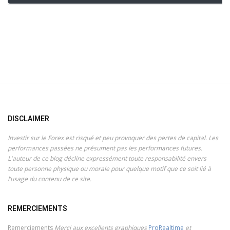
DISCLAIMER
Investir sur le Forex est risqué et peu provoquer des pertes de capital. Les
performances passées ne présument pas les performances futures.
L'auteur de ce blog décline expressément toute responsabilité envers
toute personne physique ou morale pour quelque motif que ce soit lié à
l’usage du contenu de ce site.
REMERCIEMENTS
Remerciements
Merci aux excellents graphiques
ProRealtime
et