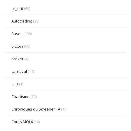
argent
(66)
Autotrading
(38)
Bases
(196)
bitcoin
(50)
broker
(4)
carnaval
(11)
CFD
(1)
Chartisme
(32)
Chroniques du Screener TA
(18)
Cours MQL4
(10)