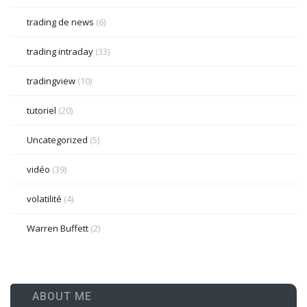
trading de news
(6)
trading intraday
(33)
tradingview
(10)
tutoriel
(20)
Uncategorized
(5)
vidéo
(39)
volatilité
(4)
Warren Buffett
(2)
ABOUT ME