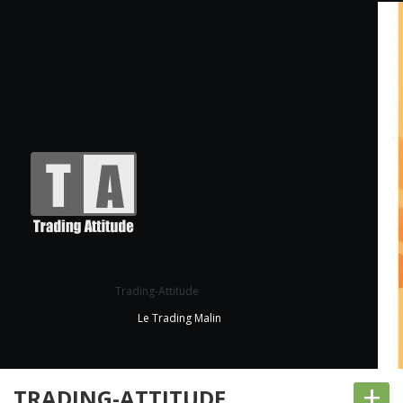
Trading-Attitude
Le Trading Malin
+
TRADING-ATTITUDE