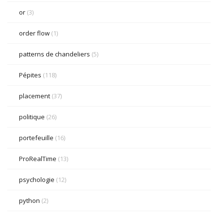
or
(3)
order flow
(1)
patterns de chandeliers
(5)
Pépites
(118)
placement
(37)
politique
(26)
portefeuille
(16)
ProRealTime
(13)
psychologie
(12)
python
(2)