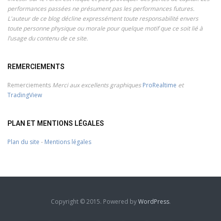
performances passées ne présument pas les performances futures.
L'auteur de ce blog décline expressément toute responsabilité envers
toute personne physique ou morale pour quelque motif que ce soit lié à
l’usage du contenu de ce site.
REMERCIEMENTS
Remerciements
Merci aux excellents graphiques
ProRealtime
et
TradingView
PLAN ET MENTIONS LÉGALES
Plan du site
-
Mentions légales
Copyright © 2015. Powered by
WordPress
.