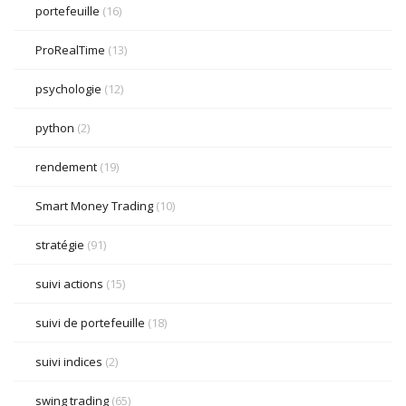
portefeuille
(16)
ProRealTime
(13)
psychologie
(12)
python
(2)
rendement
(19)
Smart Money Trading
(10)
stratégie
(91)
suivi actions
(15)
suivi de portefeuille
(18)
suivi indices
(2)
swing trading
(65)