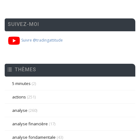
SUIVEZ-MOI
Suivre @tradingattitude
THÈMES
5 minutes
(2)
actions
(251)
analyse
(260)
analyse financière
(17)
analyse fondamentale
(43)