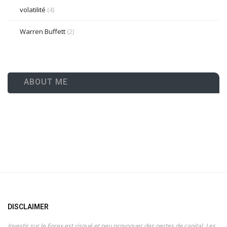
volatilité
(4)
Warren Buffett
(2)
ABOUT ME
DISCLAIMER
Investir sur le Forex est risqué et peu provoquer des pertes de capital. Les