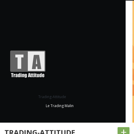
Trading-Attitude
Le Trading Malin
+
TRADING-ATTITUDE