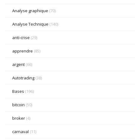
Analyse graphique
(70)
Analyse Technique
(140)
anti-crise
(29)
apprendre
(85)
argent
(66)
Autotrading
(38)
Bases
(196)
bitcoin
(50)
broker
(4)
carnaval
(11)