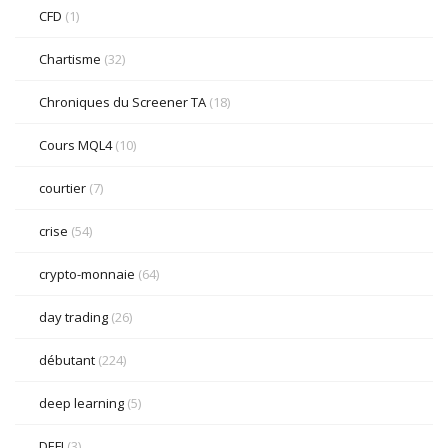
CFD
(1)
Chartisme
(32)
Chroniques du Screener TA
(18)
Cours MQL4
(10)
courtier
(7)
crise
(54)
crypto-monnaie
(64)
day trading
(26)
débutant
(224)
deep learning
(5)
DEFI
(3)