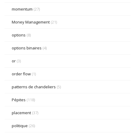
momentum
(27)
Money Management
(21)
options
(8)
options binaires
(4)
or
(3)
order flow
(1)
patterns de chandeliers
(5)
Pépites
(118)
placement
(37)
politique
(26)