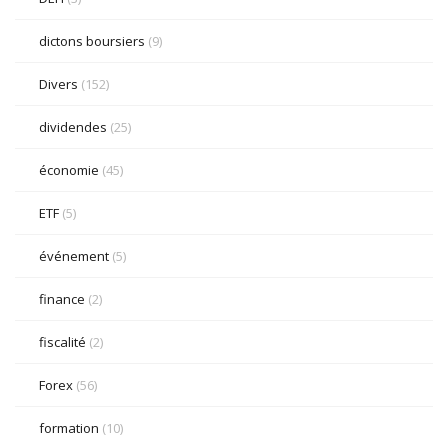
dictons boursiers
(9)
Divers
(152)
dividendes
(25)
économie
(45)
ETF
(5)
événement
(5)
finance
(2)
fiscalité
(2)
Forex
(56)
formation
(10)