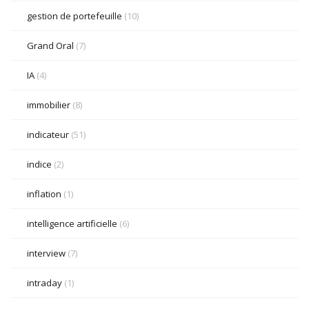
gestion de portefeuille
(10)
Grand Oral
(7)
IA
(4)
immobilier
(8)
indicateur
(51)
indice
(2)
inflation
(1)
intelligence artificielle
(6)
interview
(7)
intraday
(1)