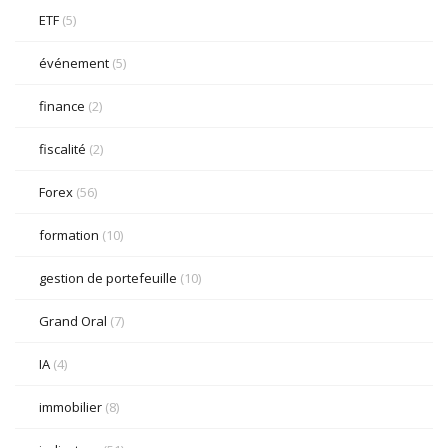
ETF
(5)
événement
(5)
finance
(2)
fiscalité
(2)
Forex
(56)
formation
(10)
gestion de portefeuille
(10)
Grand Oral
(7)
IA
(4)
immobilier
(8)