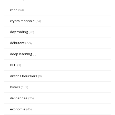
crise
(54)
crypto-monnaie
(64)
day trading
(26)
débutant
(224)
deep learning
(5)
DEFI
(3)
dictons boursiers
(9)
Divers
(152)
dividendes
(25)
économie
(45)