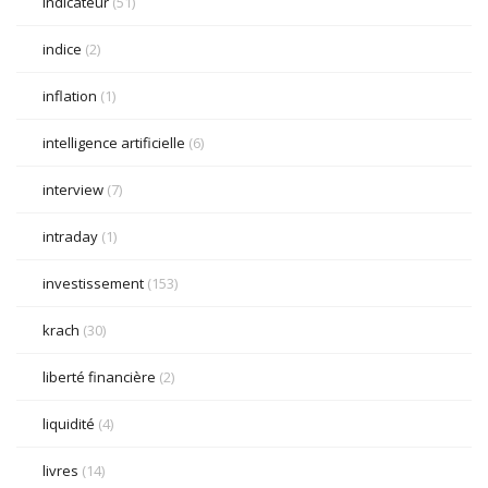
indicateur
(51)
indice
(2)
inflation
(1)
intelligence artificielle
(6)
interview
(7)
intraday
(1)
investissement
(153)
krach
(30)
liberté financière
(2)
liquidité
(4)
livres
(14)