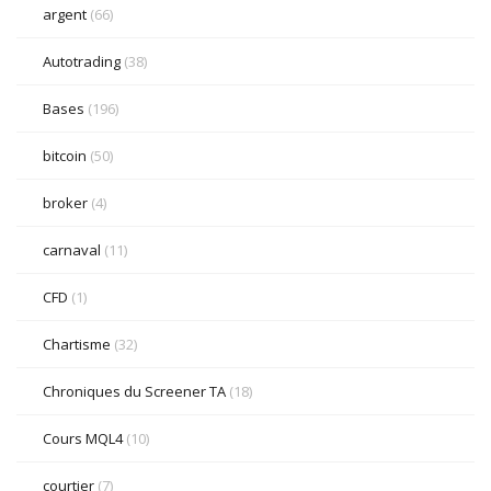
argent
(66)
Autotrading
(38)
Bases
(196)
bitcoin
(50)
broker
(4)
carnaval
(11)
CFD
(1)
Chartisme
(32)
Chroniques du Screener TA
(18)
Cours MQL4
(10)
courtier
(7)