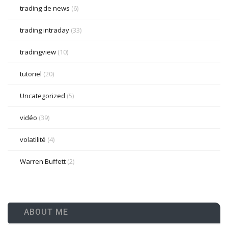
trading de news
(6)
trading intraday
(33)
tradingview
(10)
tutoriel
(20)
Uncategorized
(5)
vidéo
(39)
volatilité
(4)
Warren Buffett
(2)
ABOUT ME