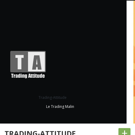
Trading-Attitude
Le Trading Malin
+
TRADING-ATTITUDE