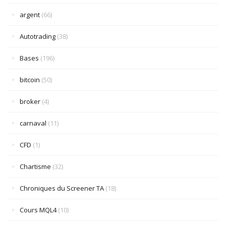
argent
(66)
Autotrading
(38)
Bases
(196)
bitcoin
(50)
broker
(4)
carnaval
(11)
CFD
(1)
Chartisme
(32)
Chroniques du Screener TA
(18)
Cours MQL4
(10)