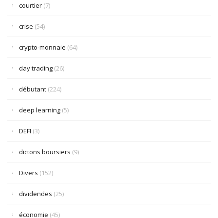
courtier
(7)
crise
(54)
crypto-monnaie
(64)
day trading
(26)
débutant
(224)
deep learning
(5)
DEFI
(3)
dictons boursiers
(9)
Divers
(152)
dividendes
(25)
économie
(45)