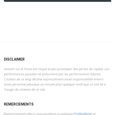
DISCLAIMER
Investir sur le Forex est risqué et peu provoquer des pertes de capital. Les
performances passées ne présument pas les performances futures.
L'auteur de ce blog décline expressément toute responsabilité envers
toute personne physique ou morale pour quelque motif que ce soit lié à
l’usage du contenu de ce site.
REMERCIEMENTS
Remerciements
Merci aux excellents graphiques
ProRealtime
et