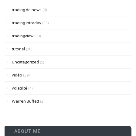
trading de news
(6)
trading intraday
(33)
tradingview
(10)
tutoriel
(20)
Uncategorized
(5)
vidéo
(39)
volatilité
(4)
Warren Buffett
(2)
ABOUT ME