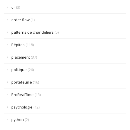
or
(3)
order flow
(1)
patterns de chandeliers
(5)
Pépites
(118)
placement
(37)
politique
(26)
portefeuille
(16)
ProRealTime
(13)
psychologie
(12)
python
(2)