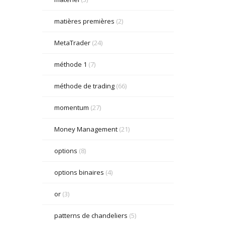
matières premières
(2)
MetaTrader
(24)
méthode 1
(7)
méthode de trading
(66)
momentum
(27)
Money Management
(21)
options
(8)
options binaires
(4)
or
(3)
patterns de chandeliers
(5)