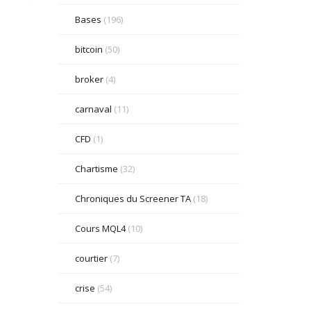
Bases
(196)
bitcoin
(50)
broker
(4)
carnaval
(11)
CFD
(1)
Chartisme
(32)
Chroniques du Screener TA
(18)
Cours MQL4
(10)
courtier
(7)
crise
(54)