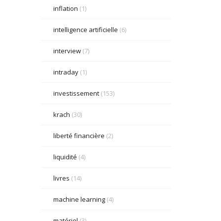
inflation
(1)
intelligence artificielle
(6)
interview
(7)
intraday
(1)
investissement
(153)
krach
(30)
liberté financière
(2)
liquidité
(4)
livres
(14)
machine learning
(4)
matériel
(3)