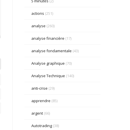
5 minutes
(2)
actions
(251)
analyse
(260)
analyse financière
(17)
analyse fondamentale
(43)
Analyse graphique
(70)
el datetime=""> <em> <i> <q cite=""> <strike> <strong>
Analyse Technique
(140)
anti-crise
(29)
apprendre
(85)
argent
(66)
Autotrading
(38)