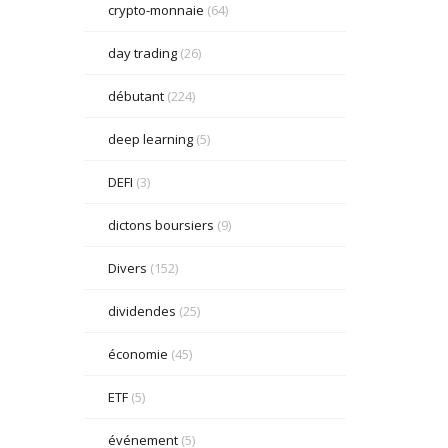
crypto-monnaie
(64)
day trading
(26)
débutant
(224)
deep learning
(5)
DEFI
(3)
dictons boursiers
(9)
Divers
(152)
dividendes
(25)
économie
(45)
ETF
(5)
événement
(5)