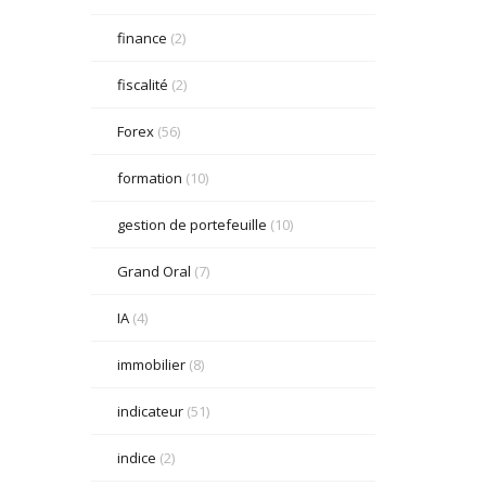
finance
(2)
fiscalité
(2)
Forex
(56)
formation
(10)
gestion de portefeuille
(10)
Grand Oral
(7)
IA
(4)
immobilier
(8)
indicateur
(51)
indice
(2)