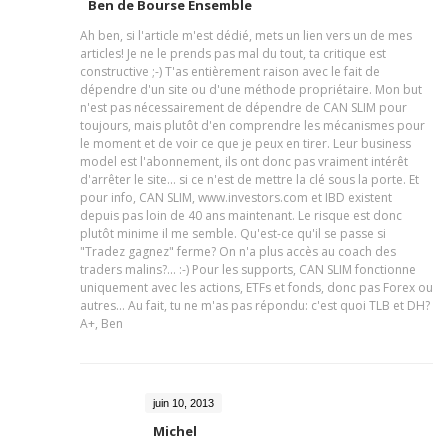
Ben de Bourse Ensemble
Ah ben, si l'article m'est dédié, mets un lien vers un de mes
articles! Je ne le prends pas mal du tout, ta critique est
constructive ;-) T'as entièrement raison avec le fait de
dépendre d'un site ou d'une méthode propriétaire. Mon but
n'est pas nécessairement de dépendre de CAN SLIM pour
toujours, mais plutôt d'en comprendre les mécanismes pour
le moment et de voir ce que je peux en tirer. Leur business
model est l'abonnement, ils ont donc pas vraiment intérêt
d'arrêter le site... si ce n'est de mettre la clé sous la porte. Et
pour info, CAN SLIM, www.investors.com et IBD existent
depuis pas loin de 40 ans maintenant. Le risque est donc
plutôt minime il me semble. Qu'est-ce qu'il se passe si
"Tradez gagnez" ferme? On n'a plus accès au coach des
traders malins?... :-) Pour les supports, CAN SLIM fonctionne
uniquement avec les actions, ETFs et fonds, donc pas Forex ou
autres... Au fait, tu ne m'as pas répondu: c'est quoi TLB et DH?
A+, Ben
juin 10, 2013
Michel