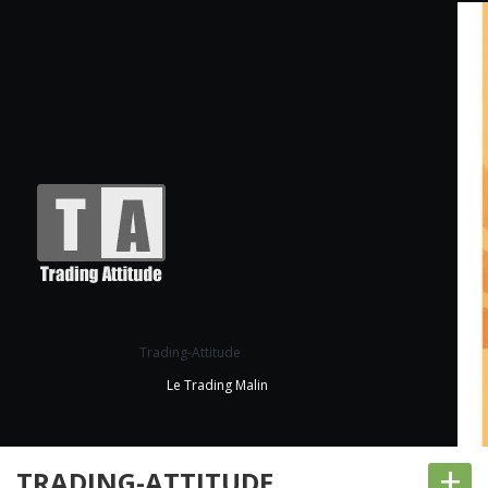
Trading-Attitude
Le Trading Malin
+
TRADING-ATTITUDE