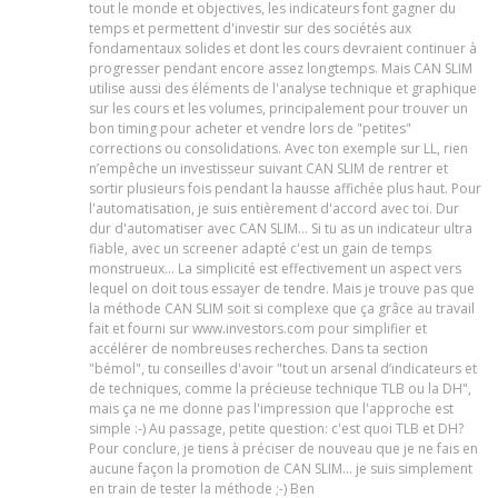
tout le monde et objectives, les indicateurs font gagner du
temps et permettent d'investir sur des sociétés aux
fondamentaux solides et dont les cours devraient continuer à
progresser pendant encore assez longtemps. Mais CAN SLIM
utilise aussi des éléments de l'analyse technique et graphique
sur les cours et les volumes, principalement pour trouver un
bon timing pour acheter et vendre lors de "petites"
corrections ou consolidations. Avec ton exemple sur LL, rien
n’empêche un investisseur suivant CAN SLIM de rentrer et
sortir plusieurs fois pendant la hausse affichée plus haut. Pour
l'automatisation, je suis entièrement d'accord avec toi. Dur
dur d'automatiser avec CAN SLIM... Si tu as un indicateur ultra
fiable, avec un screener adapté c'est un gain de temps
monstrueux... La simplicité est effectivement un aspect vers
lequel on doit tous essayer de tendre. Mais je trouve pas que
la méthode CAN SLIM soit si complexe que ça grâce au travail
fait et fourni sur www.investors.com pour simplifier et
accélérer de nombreuses recherches. Dans ta section
"bémol", tu conseilles d'avoir "tout un arsenal d’indicateurs et
de techniques, comme la précieuse technique TLB ou la DH",
mais ça ne me donne pas l'impression que l'approche est
simple :-) Au passage, petite question: c'est quoi TLB et DH?
Pour conclure, je tiens à préciser de nouveau que je ne fais en
aucune façon la promotion de CAN SLIM... je suis simplement
en train de tester la méthode ;-) Ben