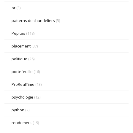
or
(3)
patterns de chandeliers
(5)
Pépites
(118)
placement
(37)
politique
(26)
portefeuille
(16)
ProRealTime
(13)
psychologie
(12)
python
(2)
rendement
(19)