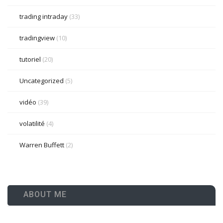
trading intraday
(33)
tradingview
(10)
tutoriel
(20)
Uncategorized
(5)
vidéo
(39)
volatilité
(4)
Warren Buffett
(2)
ABOUT ME