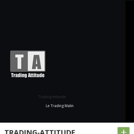
Trading-Attitude
Le Trading Malin
+
TRADING-ATTITUDE