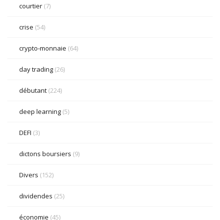
courtier
(7)
crise
(54)
crypto-monnaie
(64)
day trading
(26)
débutant
(224)
deep learning
(5)
DEFI
(3)
dictons boursiers
(9)
Divers
(152)
dividendes
(25)
économie
(45)