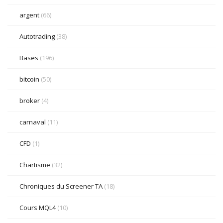
argent
(66)
Autotrading
(38)
Bases
(196)
bitcoin
(50)
broker
(4)
carnaval
(11)
CFD
(1)
Chartisme
(32)
Chroniques du Screener TA
(18)
Cours MQL4
(10)