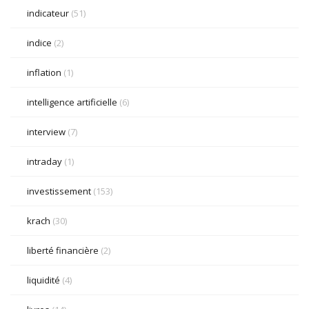
indicateur
(51)
indice
(2)
inflation
(1)
intelligence artificielle
(6)
interview
(7)
intraday
(1)
investissement
(153)
krach
(30)
liberté financière
(2)
liquidité
(4)