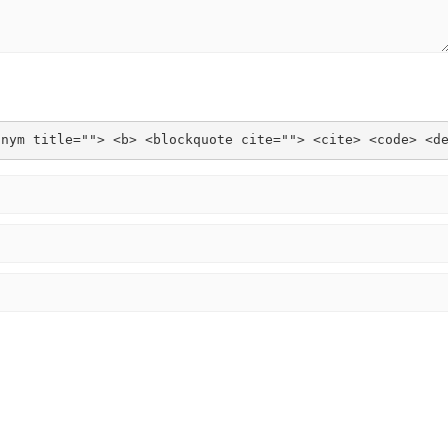
onym title=""> <b> <blockquote cite=""> <cite> <code> <d