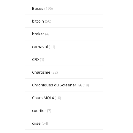
Bases
(196)
bitcoin
(50)
broker
(4)
carnaval
(11)
CFD
(1)
Chartisme
(32)
Chroniques du Screener TA
(18)
Cours MQL4
(10)
courtier
(7)
crise
(54)