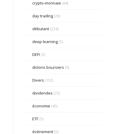
crypto-monnaie
(64)
day trading
(26)
débutant
(224)
deep learning
(5)
DEFI
(3)
dictons boursiers
(9)
Divers
(152)
dividendes
(25)
économie
(45)
ETF
(5)
événement
(5)