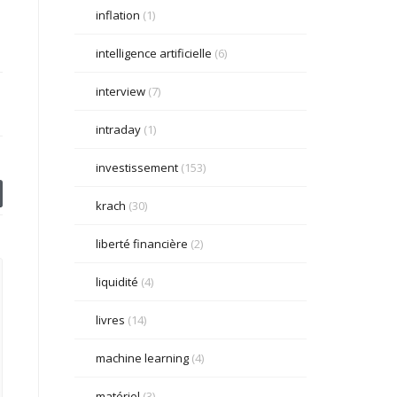
inflation
(1)
intelligence artificielle
(6)
interview
(7)
intraday
(1)
investissement
(153)
krach
(30)
liberté financière
(2)
liquidité
(4)
livres
(14)
machine learning
(4)
matériel
(3)