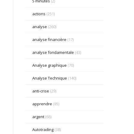
5 minutes
(2)
actions
(251)
analyse
(260)
analyse financière
(17)
analyse fondamentale
(43)
Analyse graphique
(70)
Analyse Technique
(140)
anti-crise
(29)
apprendre
(85)
argent
(66)
Autotrading
(38)