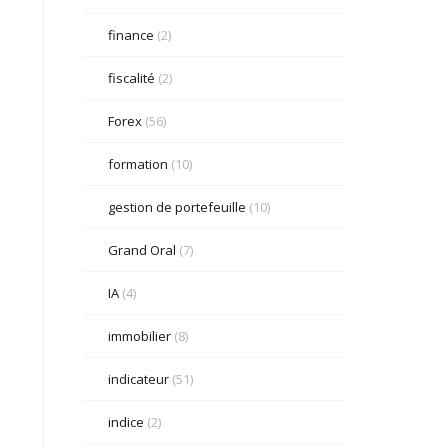
finance
(2)
fiscalité
(2)
Forex
(56)
formation
(10)
gestion de portefeuille
(10)
Grand Oral
(7)
IA
(4)
immobilier
(8)
indicateur
(51)
indice
(2)