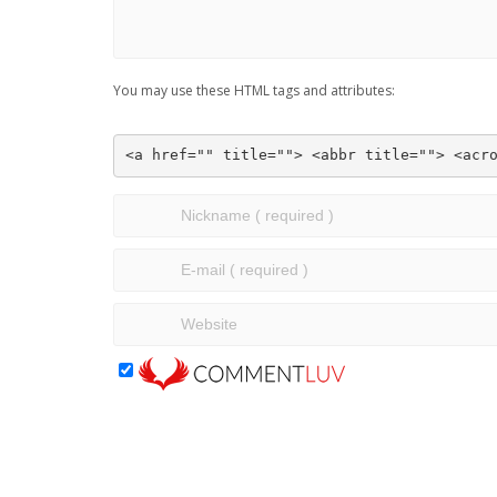
You may use these HTML tags and attributes:
<a href="" title=""> <abbr title=""> <acr