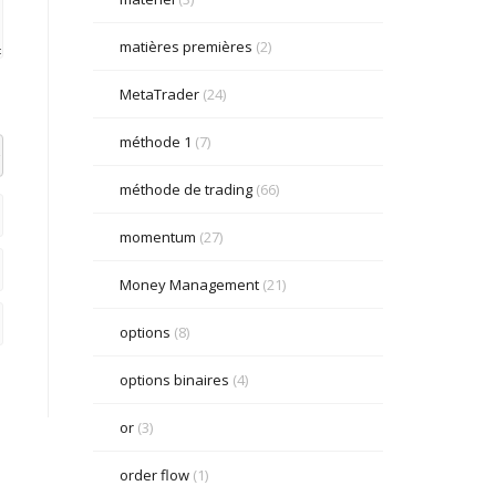
matières premières
(2)
MetaTrader
(24)
méthode 1
(7)
el datetime=""> <em> <i> <q cite=""> <strike> <strong>
méthode de trading
(66)
momentum
(27)
Money Management
(21)
options
(8)
options binaires
(4)
or
(3)
order flow
(1)