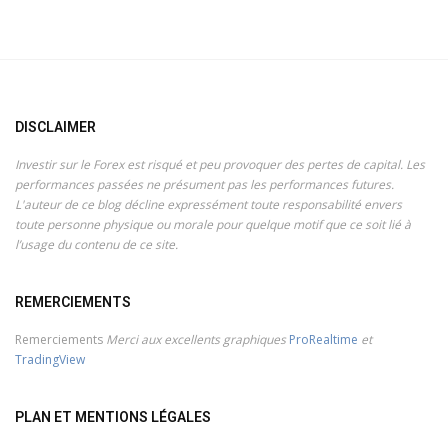
DISCLAIMER
Investir sur le Forex est risqué et peu provoquer des pertes de capital. Les
performances passées ne présument pas les performances futures.
L'auteur de ce blog décline expressément toute responsabilité envers
toute personne physique ou morale pour quelque motif que ce soit lié à
l’usage du contenu de ce site.
REMERCIEMENTS
Remerciements
Merci aux excellents graphiques
ProRealtime
et
TradingView
PLAN ET MENTIONS LÉGALES