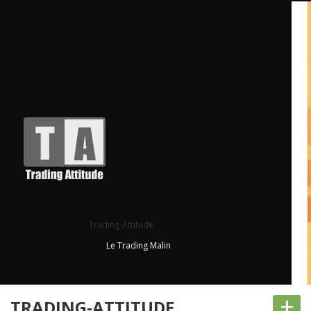
Trading-Attitude
Le Trading Malin
+
TRADING-ATTITUDE