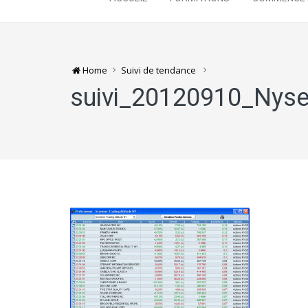
Home
Suivi de tendance
suivi_20120910_Nys