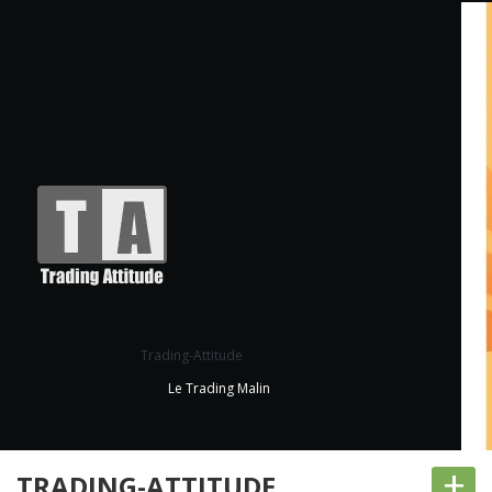
Trading-Attitude
Le Trading Malin
+
TRADING-ATTITUDE