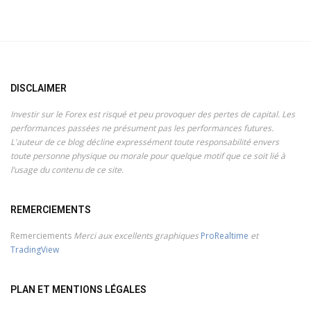
DISCLAIMER
Investir sur le Forex est risqué et peu provoquer des pertes de capital. Les
performances passées ne présument pas les performances futures.
L'auteur de ce blog décline expressément toute responsabilité envers
toute personne physique ou morale pour quelque motif que ce soit lié à
l’usage du contenu de ce site.
REMERCIEMENTS
Remerciements
Merci aux excellents graphiques
ProRealtime
et
TradingView
PLAN ET MENTIONS LÉGALES