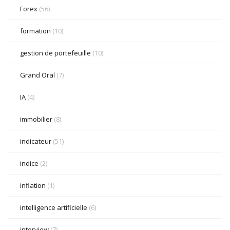
Forex
(56)
formation
(10)
gestion de portefeuille
(10)
Grand Oral
(7)
IA
(4)
immobilier
(8)
indicateur
(51)
indice
(2)
inflation
(1)
intelligence artificielle
(6)
interview
(7)