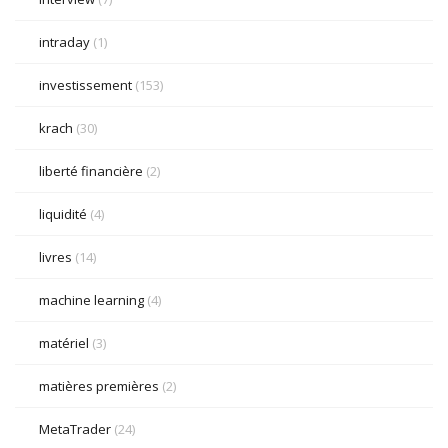
intraday
(1)
investissement
(153)
krach
(30)
liberté financière
(2)
liquidité
(4)
livres
(14)
machine learning
(4)
matériel
(3)
matières premières
(2)
MetaTrader
(24)