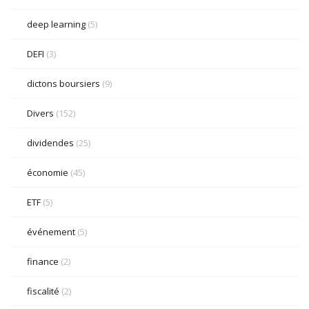
deep learning
(5)
DEFI
(3)
dictons boursiers
(9)
Divers
(152)
dividendes
(25)
économie
(45)
ETF
(5)
événement
(5)
finance
(2)
fiscalité
(2)