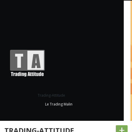
Trading-Attitude
Le Trading Malin
+
TRADING-ATTITUDE