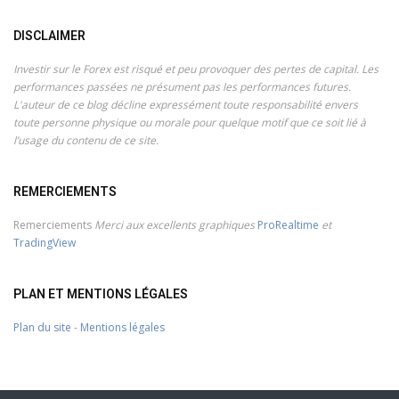
DISCLAIMER
Investir sur le Forex est risqué et peu provoquer des pertes de capital. Les
performances passées ne présument pas les performances futures.
L'auteur de ce blog décline expressément toute responsabilité envers
toute personne physique ou morale pour quelque motif que ce soit lié à
l’usage du contenu de ce site.
REMERCIEMENTS
Remerciements
Merci aux excellents graphiques
ProRealtime
et
TradingView
PLAN ET MENTIONS LÉGALES
Plan du site
-
Mentions légales