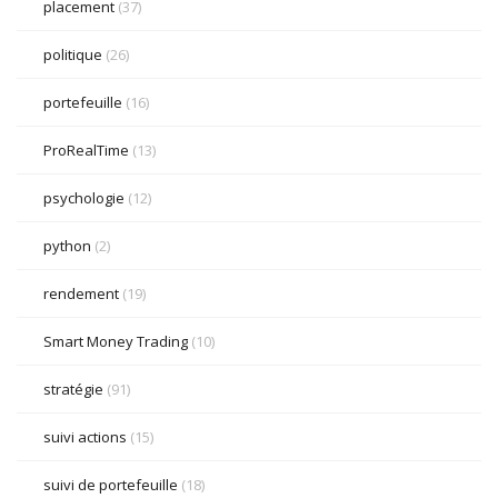
placement
(37)
politique
(26)
portefeuille
(16)
ProRealTime
(13)
psychologie
(12)
python
(2)
rendement
(19)
Smart Money Trading
(10)
stratégie
(91)
suivi actions
(15)
suivi de portefeuille
(18)