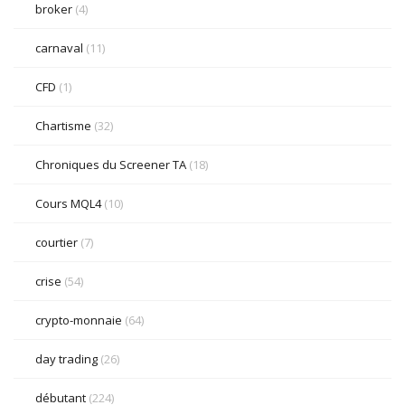
broker
(4)
carnaval
(11)
CFD
(1)
Chartisme
(32)
Chroniques du Screener TA
(18)
Cours MQL4
(10)
courtier
(7)
crise
(54)
crypto-monnaie
(64)
day trading
(26)
débutant
(224)