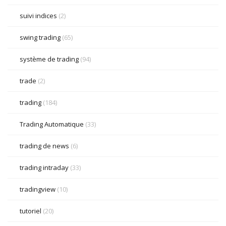
suivi indices
(2)
swing trading
(65)
système de trading
(94)
trade
(2)
trading
(184)
Trading Automatique
(33)
trading de news
(6)
trading intraday
(33)
tradingview
(10)
tutoriel
(20)