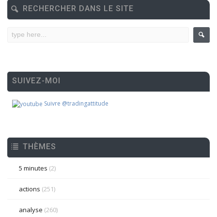
RECHERCHER DANS LE SITE
SUIVEZ-MOI
Suivre @tradingattitude
THÈMES
5 minutes
(2)
actions
(251)
analyse
(260)