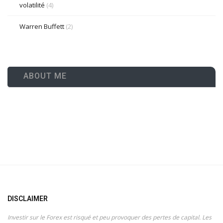
volatilité
(4)
Warren Buffett
(2)
ABOUT ME
DISCLAIMER
Investir sur le Forex est risqué et peu provoquer des pertes de capital. Les