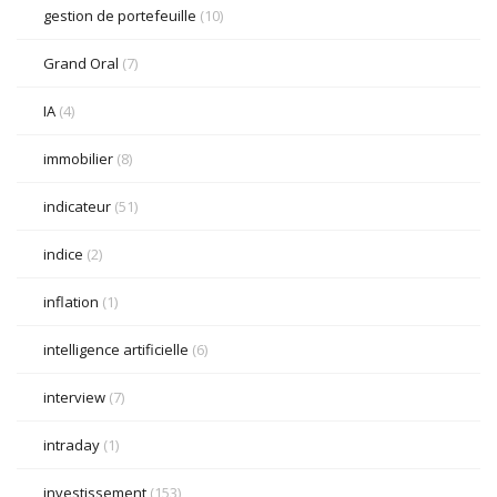
gestion de portefeuille
(10)
Grand Oral
(7)
IA
(4)
immobilier
(8)
indicateur
(51)
indice
(2)
inflation
(1)
intelligence artificielle
(6)
interview
(7)
intraday
(1)
investissement
(153)