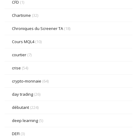
CFD
(1)
Chartisme
(32)
Chroniques du Screener TA
(18)
Cours MQL4
(10)
courtier
(7)
crise
(54)
crypto-monnaie
(64)
day trading
(26)
débutant
(224)
deep learning
(5)
DEFI
(3)