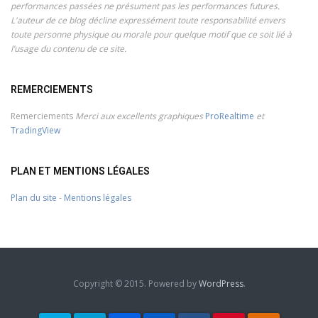
performances passées ne présument pas les performances futures.
L'auteur de ce blog décline expressément toute responsabilité envers
toute personne physique ou morale pour quelque motif que ce soit lié à
l’usage du contenu de ce site.
REMERCIEMENTS
Remerciements
Merci aux excellents graphiques
ProRealtime
et
TradingView
PLAN ET MENTIONS LÉGALES
Plan du site
-
Mentions légales
Copyright © 2015. Powered by
WordPress
.