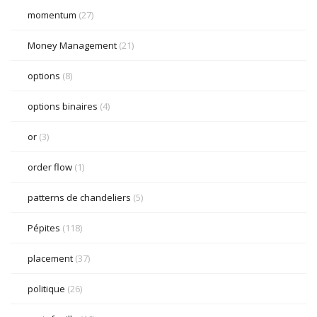
momentum
(27)
Money Management
(21)
options
(8)
options binaires
(4)
or
(3)
order flow
(1)
patterns de chandeliers
(5)
Pépites
(118)
placement
(37)
politique
(26)