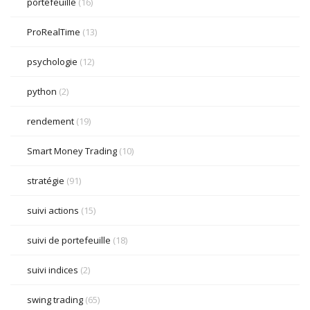
portefeuille
(16)
ProRealTime
(13)
psychologie
(12)
python
(2)
rendement
(19)
Smart Money Trading
(10)
stratégie
(91)
suivi actions
(15)
suivi de portefeuille
(18)
suivi indices
(2)
swing trading
(65)