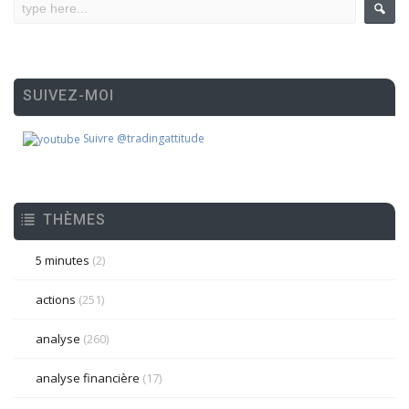
SUIVEZ-MOI
Suivre @tradingattitude
THÈMES
5 minutes
(2)
actions
(251)
analyse
(260)
analyse financière
(17)