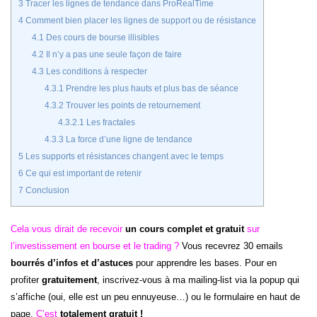
3
Tracer les lignes de tendance dans ProRealTime
4
Comment bien placer les lignes de support ou de résistance
4.1
Des cours de bourse illisibles
4.2
Il n’y a pas une seule façon de faire
4.3
Les conditions à respecter
4.3.1
Prendre les plus hauts et plus bas de séance
4.3.2
Trouver les points de retournement
4.3.2.1
Les fractales
4.3.3
La force d’une ligne de tendance
5
Les supports et résistances changent avec le temps
6
Ce qui est important de retenir
7
Conclusion
Cela vous dirait de recevoir
un cours complet et gratuit
sur
l’investissement en bourse et le trading ?
Vous recevrez 30 emails
bourrés d’infos et d’astuces
pour apprendre les bases. Pour en
profiter
gratuitement
, inscrivez-vous à ma mailing-list via la popup qui
s’affiche (oui, elle est un peu ennuyeuse…) ou le formulaire en haut de
page.
C’est
totalement gratuit !