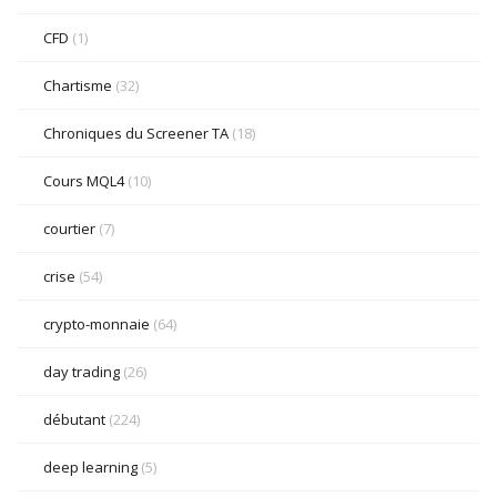
CFD
(1)
Chartisme
(32)
Chroniques du Screener TA
(18)
Cours MQL4
(10)
courtier
(7)
crise
(54)
crypto-monnaie
(64)
day trading
(26)
débutant
(224)
deep learning
(5)