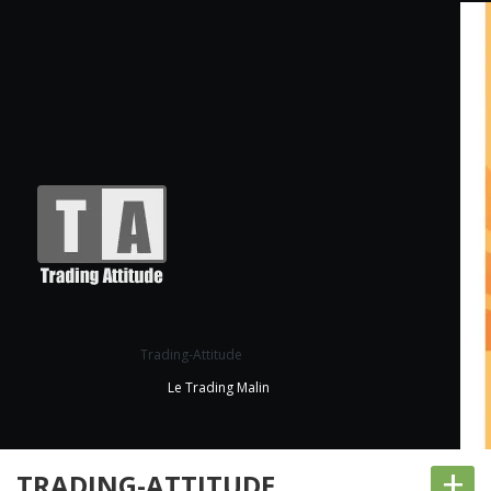
Trading-Attitude
Le Trading Malin
+
TRADING-ATTITUDE