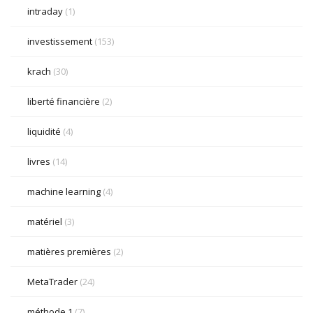
intraday
(1)
investissement
(153)
krach
(30)
liberté financière
(2)
liquidité
(4)
livres
(14)
machine learning
(4)
matériel
(3)
matières premières
(2)
MetaTrader
(24)
méthode 1
(7)