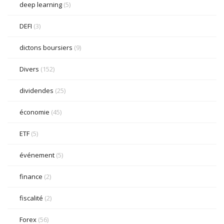
deep learning
(5)
DEFI
(3)
dictons boursiers
(9)
Divers
(152)
dividendes
(25)
économie
(45)
ETF
(5)
événement
(5)
finance
(2)
fiscalité
(2)
Forex
(56)