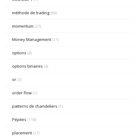
méthode de trading
(66)
momentum
(27)
Money Management
(21)
options
(8)
options binaires
(4)
or
(3)
order flow
(1)
patterns de chandeliers
(5)
Pépites
(118)
placement
(37)