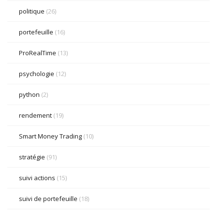
politique
(26)
portefeuille
(16)
ProRealTime
(13)
psychologie
(12)
python
(2)
rendement
(19)
Smart Money Trading
(10)
stratégie
(91)
suivi actions
(15)
suivi de portefeuille
(18)