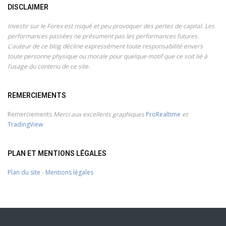
DISCLAIMER
Investir sur le Forex est risqué et peu provoquer des pertes de capital. Les
performances passées ne présument pas les performances futures.
L'auteur de ce blog décline expressément toute responsabilité envers
toute personne physique ou morale pour quelque motif que ce soit lié à
l’usage du contenu de ce site.
REMERCIEMENTS
Remerciements
Merci aux excellents graphiques
ProRealtime
et
TradingView
PLAN ET MENTIONS LÉGALES
Plan du site
-
Mentions légales