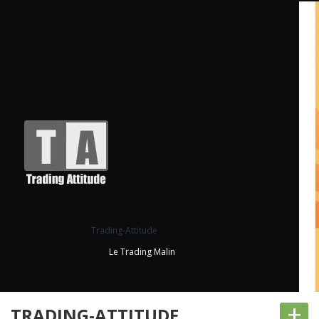
Trading-Attitude
Le Trading Malin
+
TRADING-ATTITUDE