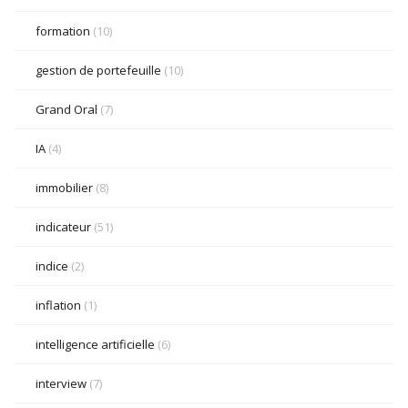
formation
(10)
gestion de portefeuille
(10)
Grand Oral
(7)
IA
(4)
immobilier
(8)
indicateur
(51)
indice
(2)
inflation
(1)
intelligence artificielle
(6)
interview
(7)