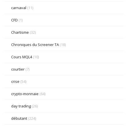
carnaval
(11)
CFD
(1)
Chartisme
(32)
Chroniques du Screener TA
(18)
Cours MQL4
(10)
courtier
(7)
crise
(54)
crypto-monnaie
(64)
day trading
(26)
débutant
(224)