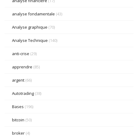
analyse financière
(17)
analyse fondamentale
(43)
Analyse graphique
(70)
Analyse Technique
(140)
anti-crise
(29)
apprendre
(85)
argent
(66)
Autotrading
(38)
Bases
(196)
bitcoin
(50)
broker
(4)