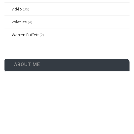
vidéo
(39)
volatilité
(4)
Warren Buffett
(2)
ABOUT ME