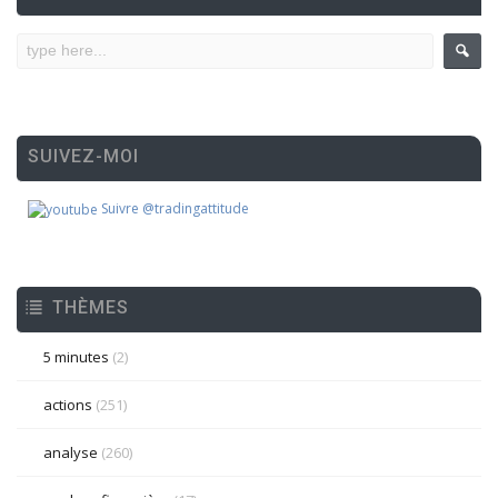
SUIVEZ-MOI
Suivre @tradingattitude
THÈMES
5 minutes
(2)
actions
(251)
analyse
(260)