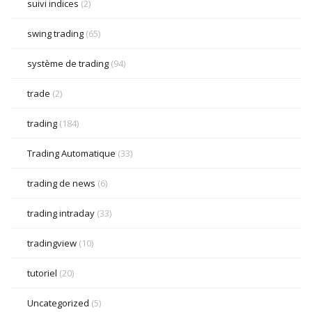
suivi indices
(2)
swing trading
(65)
système de trading
(94)
trade
(2)
trading
(184)
Trading Automatique
(33)
trading de news
(6)
trading intraday
(33)
tradingview
(10)
tutoriel
(20)
Uncategorized
(5)