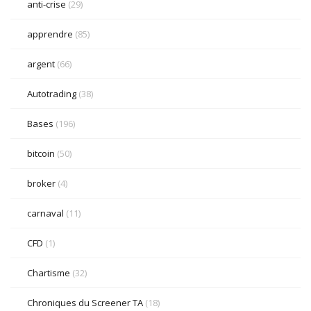
anti-crise
(29)
apprendre
(85)
argent
(66)
Autotrading
(38)
Bases
(196)
bitcoin
(50)
broker
(4)
carnaval
(11)
CFD
(1)
Chartisme
(32)
Chroniques du Screener TA
(18)