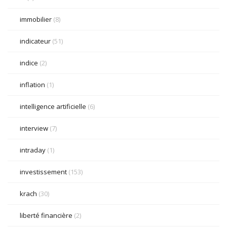
immobilier
(8)
indicateur
(51)
indice
(2)
inflation
(1)
intelligence artificielle
(6)
interview
(7)
intraday
(1)
investissement
(153)
krach
(30)
liberté financière
(2)