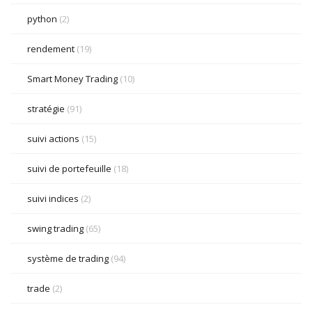
python
(2)
rendement
(19)
Smart Money Trading
(10)
stratégie
(91)
suivi actions
(15)
suivi de portefeuille
(18)
suivi indices
(2)
swing trading
(65)
système de trading
(94)
trade
(2)