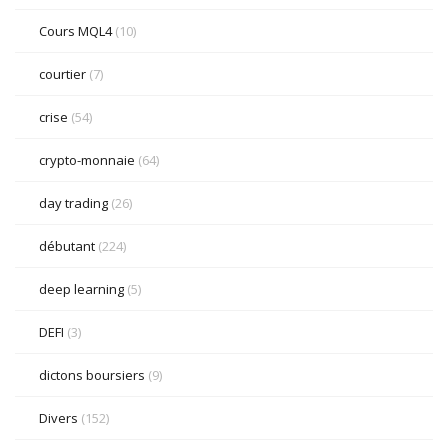
Cours MQL4
(10)
courtier
(7)
crise
(54)
crypto-monnaie
(64)
day trading
(26)
débutant
(224)
deep learning
(5)
DEFI
(3)
dictons boursiers
(9)
Divers
(152)