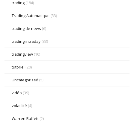
trading
(184)
Trading Automatique
(33)
trading de news
(6)
trading intraday
(33)
tradingview
(10)
tutoriel
(20)
Uncategorized
(5)
vidéo
(39)
volatilité
(4)
Warren Buffett
(2)