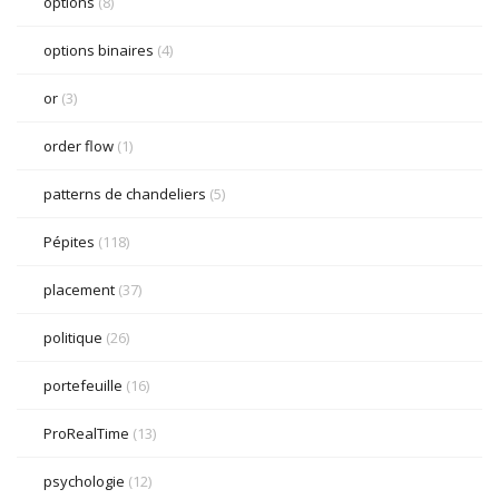
options
(8)
options binaires
(4)
or
(3)
order flow
(1)
patterns de chandeliers
(5)
Pépites
(118)
placement
(37)
politique
(26)
portefeuille
(16)
ProRealTime
(13)
psychologie
(12)