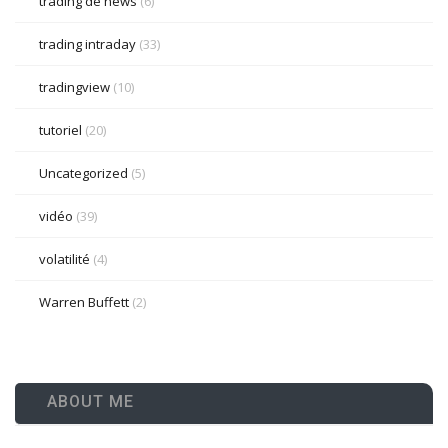
trading de news
(6)
trading intraday
(33)
tradingview
(10)
tutoriel
(20)
Uncategorized
(5)
vidéo
(39)
volatilité
(4)
Warren Buffett
(2)
ABOUT ME