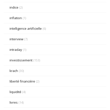
indice
(2)
inflation
(1)
intelligence artificielle
(6)
interview
(7)
intraday
(1)
investissement
(153)
krach
(30)
liberté financière
(2)
liquidité
(4)
livres
(14)