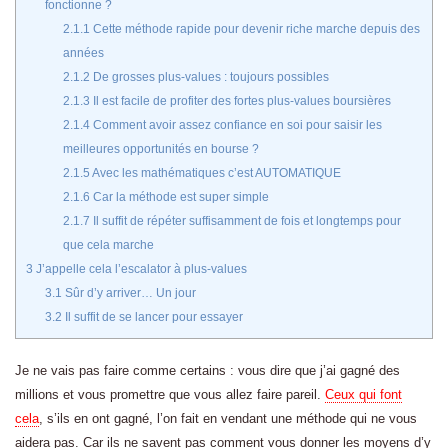
fonctionne ?
2.1.1
Cette méthode rapide pour devenir riche marche depuis des
années
2.1.2
De grosses plus-values : toujours possibles
2.1.3
Il est facile de profiter des fortes plus-values boursières
2.1.4
Comment avoir assez confiance en soi pour saisir les
meilleures opportunités en bourse ?
2.1.5
Avec les mathématiques c’est AUTOMATIQUE
2.1.6
Car la méthode est super simple
2.1.7
Il suffit de répéter suffisamment de fois et longtemps pour
que cela marche
3
J’appelle cela l’escalator à plus-values
3.1
Sûr d’y arriver… Un jour
3.2
Il suffit de se lancer pour essayer
Je ne vais pas faire comme certains : vous dire que j’ai gagné des
millions et vous promettre que vous allez faire pareil.
Ceux qui font
cela
, s’ils en ont gagné, l’on fait en vendant une méthode qui ne vous
aidera pas. Car ils ne savent pas comment vous donner les moyens d’y