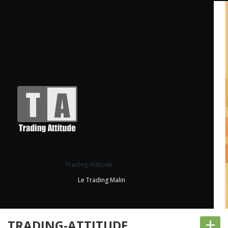
Trading-Attitude
Le Trading Malin
+
TRADING-ATTITUDE