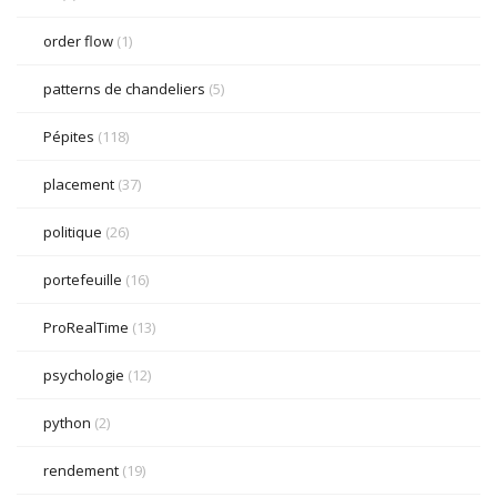
order flow
(1)
patterns de chandeliers
(5)
Pépites
(118)
placement
(37)
politique
(26)
portefeuille
(16)
ProRealTime
(13)
psychologie
(12)
python
(2)
rendement
(19)