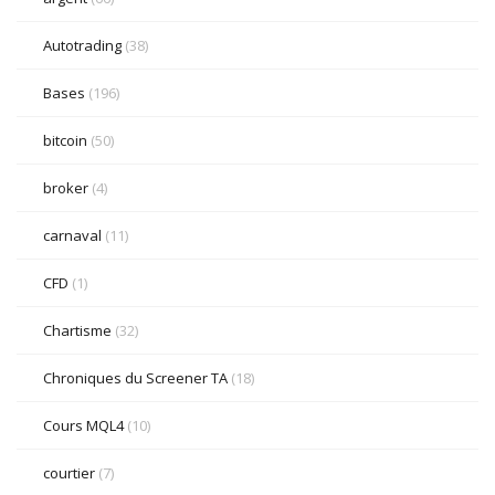
Autotrading
(38)
Bases
(196)
bitcoin
(50)
broker
(4)
carnaval
(11)
CFD
(1)
Chartisme
(32)
Chroniques du Screener TA
(18)
Cours MQL4
(10)
courtier
(7)