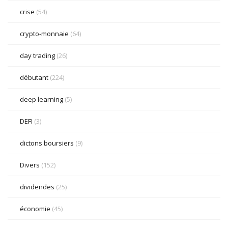
crise
(54)
crypto-monnaie
(64)
day trading
(26)
débutant
(224)
deep learning
(5)
DEFI
(3)
dictons boursiers
(9)
Divers
(152)
dividendes
(25)
économie
(45)