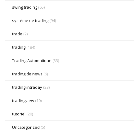
swing trading
(65)
système de trading
(94)
trade
(2)
trading
(184)
Trading Automatique
(33)
trading de news
(6)
trading intraday
(33)
tradingview
(10)
tutoriel
(20)
Uncategorized
(5)