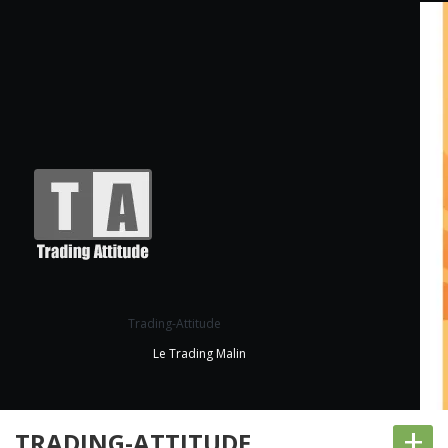
Trading-Attitude
Le Trading Malin
+
TRADING-ATTITUDE