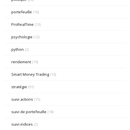
portefeuille
(16)
ProRealTime
(13)
psychologie
(12)
python
(2)
rendement
(19)
Smart Money Trading
(10)
stratégie
(91)
suivi actions
(15)
suivi de portefeuille
(18)
suivi indices
(2)