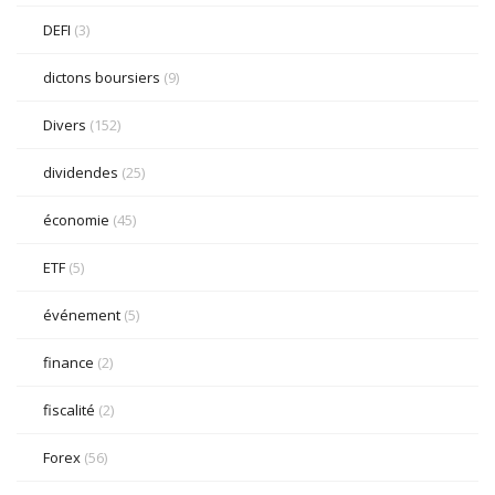
DEFI
(3)
dictons boursiers
(9)
Divers
(152)
dividendes
(25)
économie
(45)
ETF
(5)
événement
(5)
finance
(2)
fiscalité
(2)
Forex
(56)