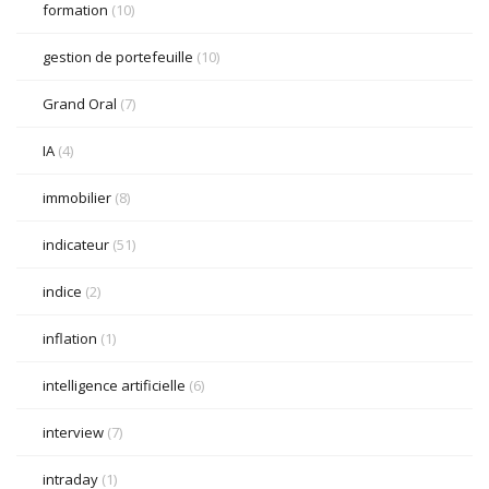
formation
(10)
gestion de portefeuille
(10)
Grand Oral
(7)
IA
(4)
immobilier
(8)
indicateur
(51)
indice
(2)
inflation
(1)
intelligence artificielle
(6)
interview
(7)
intraday
(1)