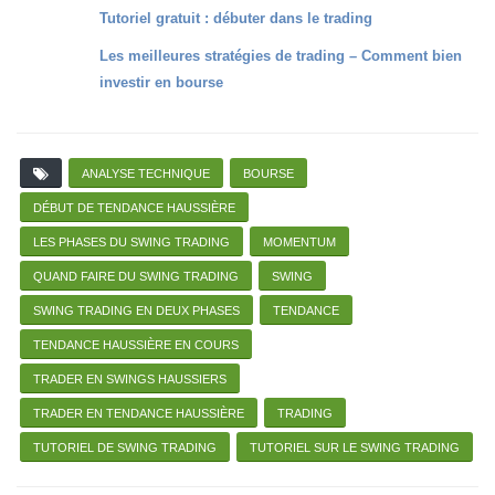
Tutoriel gratuit : débuter dans le trading
Les meilleures stratégies de trading – Comment bien
investir en bourse
ANALYSE TECHNIQUE
BOURSE
DÉBUT DE TENDANCE HAUSSIÈRE
LES PHASES DU SWING TRADING
MOMENTUM
QUAND FAIRE DU SWING TRADING
SWING
SWING TRADING EN DEUX PHASES
TENDANCE
TENDANCE HAUSSIÈRE EN COURS
TRADER EN SWINGS HAUSSIERS
TRADER EN TENDANCE HAUSSIÈRE
TRADING
TUTORIEL DE SWING TRADING
TUTORIEL SUR LE SWING TRADING