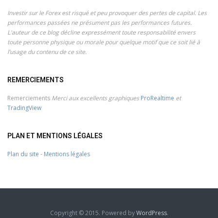
Investir sur le Forex est risqué et peu provoquer des pertes de capital. Les
performances passées ne présument pas les performances futures.
L'auteur de ce blog décline expressément toute responsabilité envers
toute personne physique ou morale pour quelque motif que ce soit lié à
l’usage du contenu de ce site.
REMERCIEMENTS
Remerciements
Merci aux excellents graphiques
ProRealtime
et
TradingView
PLAN ET MENTIONS LÉGALES
Plan du site
-
Mentions légales
Copyright © 2015. Powered by
WordPress
.