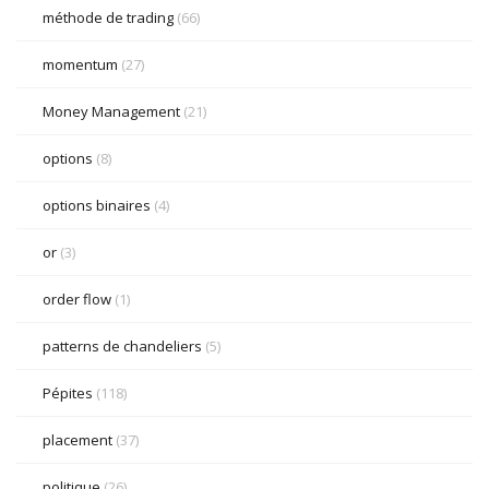
méthode de trading
(66)
momentum
(27)
Money Management
(21)
options
(8)
options binaires
(4)
or
(3)
order flow
(1)
patterns de chandeliers
(5)
Pépites
(118)
placement
(37)
politique
(26)