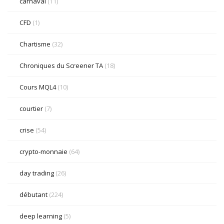
carnaval
(11)
CFD
(1)
Chartisme
(32)
Chroniques du Screener TA
(18)
Cours MQL4
(10)
courtier
(7)
crise
(54)
crypto-monnaie
(64)
day trading
(26)
débutant
(224)
deep learning
(5)