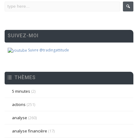
SUIVEZ-MOI
Suivre @tradingattitude
THÈMES
5 minutes
(2)
actions
(251)
analyse
(260)
analyse financière
(17)