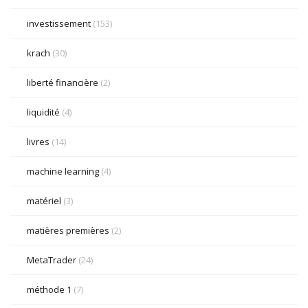
investissement
(153)
krach
(30)
liberté financière
(2)
liquidité
(4)
livres
(14)
machine learning
(4)
matériel
(3)
matières premières
(2)
MetaTrader
(24)
méthode 1
(7)