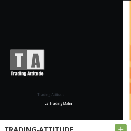
Trading-Attitude
Le Trading Malin
+
TRADING-ATTITUDE