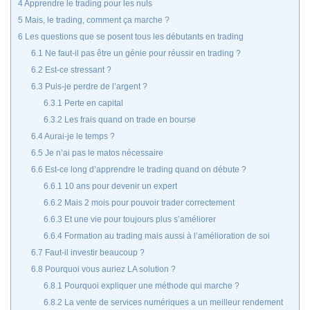
4
Apprendre le trading pour les nuls
5
Mais, le trading, comment ça marche ?
6
Les questions que se posent tous les débutants en trading
6.1
Ne faut-il pas être un génie pour réussir en trading ?
6.2
Est-ce stressant ?
6.3
Puis-je perdre de l’argent ?
6.3.1
Perte en capital
6.3.2
Les frais quand on trade en bourse
6.4
Aurai-je le temps ?
6.5
Je n’ai pas le matos nécessaire
6.6
Est-ce long d’apprendre le trading quand on débute ?
6.6.1
10 ans pour devenir un expert
6.6.2
Mais 2 mois pour pouvoir trader correctement
6.6.3
Et une vie pour toujours plus s’améliorer
6.6.4
Formation au trading mais aussi à l’amélioration de soi
6.7
Faut-il investir beaucoup ?
6.8
Pourquoi vous auriez LA solution ?
6.8.1
Pourquoi expliquer une méthode qui marche ?
6.8.2
La vente de services numériques a un meilleur rendement