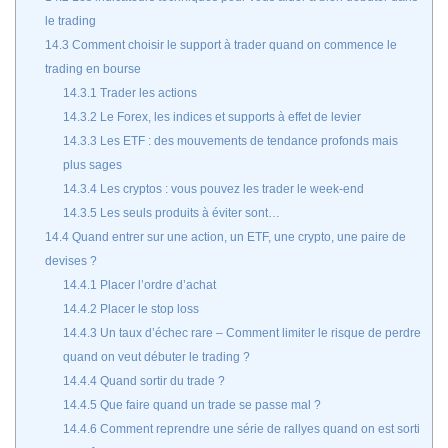
le trading
14.3
Comment choisir le support à trader quand on commence le
trading en bourse
14.3.1
Trader les actions
14.3.2
Le Forex, les indices et supports à effet de levier
14.3.3
Les ETF : des mouvements de tendance profonds mais
plus sages
14.3.4
Les cryptos : vous pouvez les trader le week-end
14.3.5
Les seuls produits à éviter sont…
14.4
Quand entrer sur une action, un ETF, une crypto, une paire de
devises ?
14.4.1
Placer l’ordre d’achat
14.4.2
Placer le stop loss
14.4.3
Un taux d’échec rare – Comment limiter le risque de perdre
quand on veut débuter le trading ?
14.4.4
Quand sortir du trade ?
14.4.5
Que faire quand un trade se passe mal ?
14.4.6
Comment reprendre une série de rallyes quand on est sorti