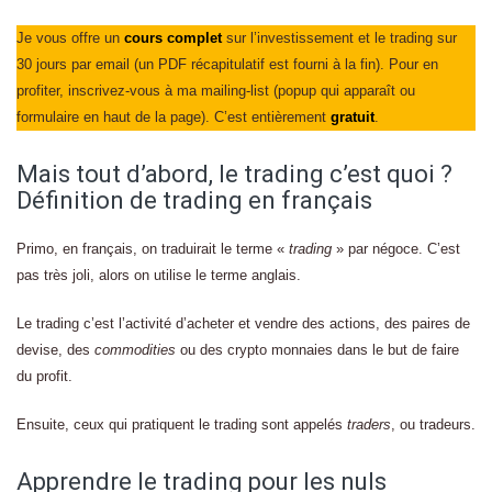
Je vous offre un
cours complet
sur l’investissement et le trading sur
30 jours par email (un PDF récapitulatif est fourni à la fin). Pour en
profiter, inscrivez-vous à ma mailing-list (popup qui apparaît ou
formulaire en haut de la page). C’est entièrement
gratuit
.
Mais tout d’abord, le trading c’est quoi ?
Définition de trading en français
Primo, en français, on traduirait le terme «
trading
» par négoce. C’est
pas très joli, alors on utilise le terme anglais.
Le trading c’est l’activité d’acheter et vendre des actions, des paires de
devise, des
commodities
ou des crypto monnaies dans le but de faire
du profit.
Ensuite, ceux qui pratiquent le trading sont appelés
traders
, ou tradeurs.
Apprendre le trading pour les nuls