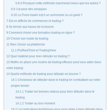
6.8.3
Pourquoi cette méthode marcherait mieux que les autres ?
6.9
J’ai peur des arnaques
6.10
Le Forex trader est-il un surhomme ou un geek ?
7
Est-ce difficile de commencer le trading ?
8
Se former aux bases de la bourse
9
Comment choisir une formation trading en ligne ?
10
Choisir son mode de trading
11
Bien choisir sa plateforme
11.1
ProRealTime et TradingView
12
Quel matériel pour bien débuter en trading ?
13
Mettre en place une routine de trading efficace peut vous aider dans
votre trading
14
Quelle méthode de trading pour débuter en bourse ?
14.1
Choisissez de débuter dans le trading en combattant sur votre
propre terrain
14.1.1
Trader les bonnes valeurs pour bien débuter dans le
trading
14.1.2
Trader au bon moment
14.2
Les indicateurs techniques pour vous aider à bien débuter dans