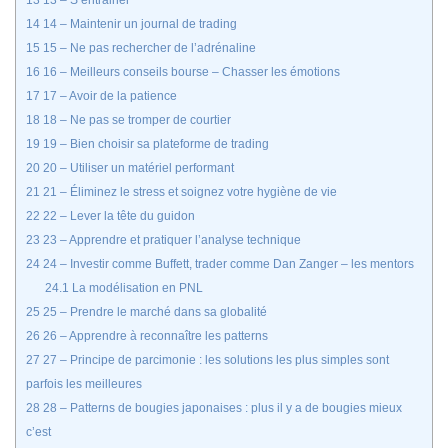
13
13 – S’entrainer
14
14 – Maintenir un journal de trading
15
15 – Ne pas rechercher de l’adrénaline
16
16 – Meilleurs conseils bourse – Chasser les émotions
17
17 – Avoir de la patience
18
18 – Ne pas se tromper de courtier
19
19 – Bien choisir sa plateforme de trading
20
20 – Utiliser un matériel performant
21
21 – Éliminez le stress et soignez votre hygiène de vie
22
22 – Lever la tête du guidon
23
23 – Apprendre et pratiquer l’analyse technique
24
24 – Investir comme Buffett, trader comme Dan Zanger – les mentors
24.1
La modélisation en PNL
25
25 – Prendre le marché dans sa globalité
26
26 – Apprendre à reconnaître les patterns
27
27 – Principe de parcimonie : les solutions les plus simples sont
parfois les meilleures
28
28 – Patterns de bougies japonaises : plus il y a de bougies mieux
c’est