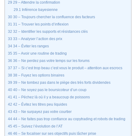
29
29 – Attendre la confirmation
29.1
Inférence bayesienne
30
30 – Toujours chercher la confluence des facteurs
31
31 – Trouver les points d’inflexion
32
32 – Identifier les supports et résistances clés
33
33 – Analyser l’action des prix
34
34 – Éviter les ranges
35
35 – Avoir une routine de trading
36
36 – Ne perdez pas votre temps sur les forums
37
37 – Si c’est trop beau c’est vous le produit – attention aux escrocs
38
38 – Fuyez les options binaires
39
39 – Ne tombez pas dans le piège des très forts dividendes
40
40 – Ne soyez pas le boursicoteur d’un coup
41
41 – Péchez là où il y a beaucoup de poissons
42
42 – Évitez les titres peu liquides
43
43 – Ne surpayez pas votre courtier
44
44 – Ne faites pas trop confiance au copytrading et robots de trading
45
45 – Suivez l’évolution de l’AT
46
46 – Se focaliser sur ses objectifs puis lâcher prise