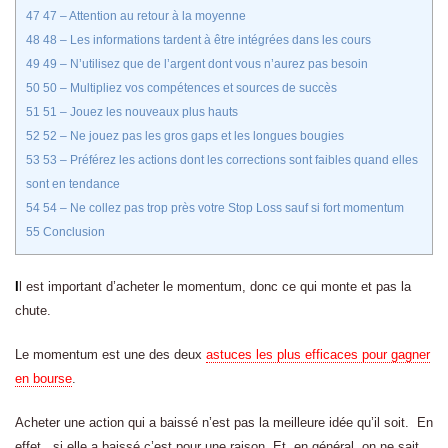
47
47 – Attention au retour à la moyenne
48
48 – Les informations tardent à être intégrées dans les cours
49
49 – N’utilisez que de l’argent dont vous n’aurez pas besoin
50
50 – Multipliez vos compétences et sources de succès
51
51 – Jouez les nouveaux plus hauts
52
52 – Ne jouez pas les gros gaps et les longues bougies
53
53 – Préférez les actions dont les corrections sont faibles quand elles
sont en tendance
54
54 – Ne collez pas trop près votre Stop Loss sauf si fort momentum
55
Conclusion
I
l est important d’acheter le momentum, donc ce qui monte et pas la
chute.
Le momentum est une des deux
astuces les plus efficaces pour gagner
en bourse
.
Acheter une action qui a baissé n’est pas la meilleure idée qu’il soit. En
effet, si elle a baissé c’est pour une raison. Et, en général, on ne sait