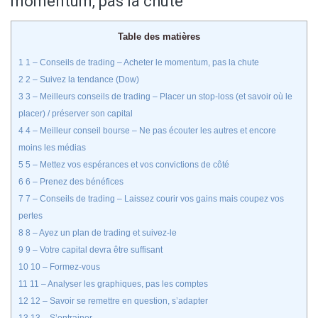
momentum, pas la chute
Table des matières
1
1 – Conseils de trading – Acheter le momentum, pas la chute
2
2 – Suivez la tendance (Dow)
3
3 – Meilleurs conseils de trading – Placer un stop-loss (et savoir où le
placer) / préserver son capital
4
4 – Meilleur conseil bourse – Ne pas écouter les autres et encore
moins les médias
5
5 – Mettez vos espérances et vos convictions de côté
6
6 – Prenez des bénéfices
7
7 – Conseils de trading – Laissez courir vos gains mais coupez vos
pertes
8
8 – Ayez un plan de trading et suivez-le
9
9 – Votre capital devra être suffisant
10
10 – Formez-vous
11
11 – Analyser les graphiques, pas les comptes
12
12 – Savoir se remettre en question, s’adapter