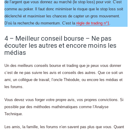
de l’argent que vous donnez au marché (le stop loss) pour voir. C’est
comme au poker. Il faut donc minimiser le risque que le stop loss soit
déclenché et maximiser les chances de capter un gros mouvement.
D’où la recherche du momentum. C’est la
règle de trading n°1
.
4 – Meilleur conseil bourse – Ne pas
écouter les autres et encore moins les
médias
Un des meilleurs conseils bourse et trading que je peux vous donner
c’est de ne pas suivre les avis et conseils des autres. Que ce soit un
ami, un collègue de travail, l’oncle Théodule, ou encore les médias et
les forums.
Vous devez vous forger votre propre avis, vos propres convictions. Si
possible par des méthodes mathématiques comme l’Analyse
Technique.
Les amis, la famille, les forums n’en savent pas plus que vous. Quant