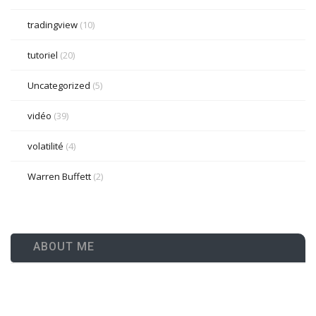
tradingview
(10)
tutoriel
(20)
Uncategorized
(5)
vidéo
(39)
volatilité
(4)
Warren Buffett
(2)
ABOUT ME