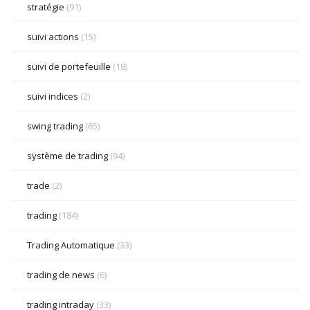
stratégie
(91)
suivi actions
(15)
suivi de portefeuille
(18)
suivi indices
(2)
swing trading
(65)
système de trading
(94)
trade
(2)
trading
(184)
Trading Automatique
(33)
trading de news
(6)
trading intraday
(33)