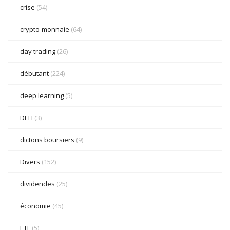
crise
(54)
crypto-monnaie
(64)
day trading
(26)
débutant
(224)
deep learning
(5)
DEFI
(3)
dictons boursiers
(9)
Divers
(152)
dividendes
(25)
économie
(45)
ETF
(5)