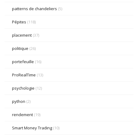
patterns de chandeliers
(5)
Pépites
(118)
placement
(37)
politique
(26)
portefeuille
(16)
ProRealTime
(13)
psychologie
(12)
python
(2)
rendement
(19)
Smart Money Trading
(10)