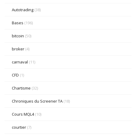
Autotrading
(38)
Bases
(196)
bitcoin
(50)
broker
(4)
carnaval
(11)
CFD
(1)
Chartisme
(32)
Chroniques du Screener TA
(18)
Cours MQL4
(10)
courtier
(7)