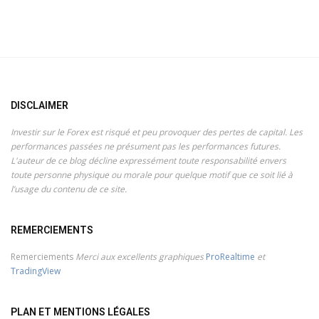
DISCLAIMER
Investir sur le Forex est risqué et peu provoquer des pertes de capital. Les
performances passées ne présument pas les performances futures.
L'auteur de ce blog décline expressément toute responsabilité envers
toute personne physique ou morale pour quelque motif que ce soit lié à
l’usage du contenu de ce site.
REMERCIEMENTS
Remerciements
Merci aux excellents graphiques
ProRealtime
et
TradingView
PLAN ET MENTIONS LÉGALES