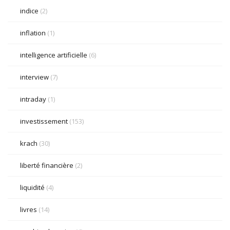
indice
(2)
inflation
(1)
intelligence artificielle
(6)
interview
(7)
intraday
(1)
investissement
(153)
krach
(30)
liberté financière
(2)
liquidité
(4)
livres
(14)