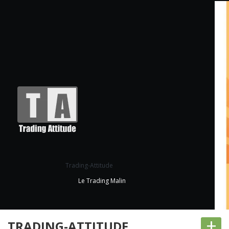
Trading-Attitude
Le Trading Malin
+
TRADING-ATTITUDE