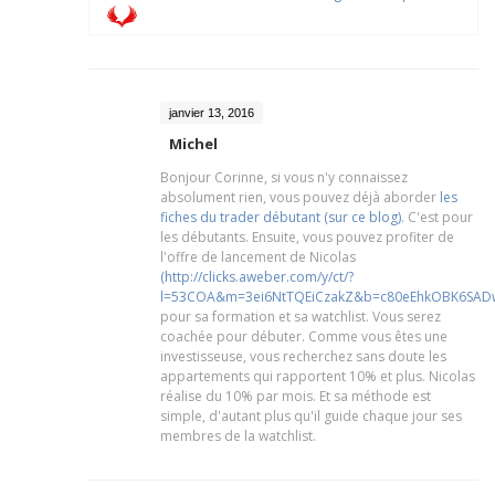
janvier 13, 2016
Michel
Bonjour Corinne, si vous n'y connaissez
absolument rien, vous pouvez déjà aborder
les
fiches du trader débutant (sur ce blog)
. C'est pour
les débutants. Ensuite, vous pouvez profiter de
l'offre de lancement de Nicolas
(http://clicks.aweber.com/y/ct/?
l=53COA&m=3ei6NtTQEiCzakZ&b=c80eEhkOBK6SAD
pour sa formation et sa watchlist. Vous serez
coachée pour débuter. Comme vous êtes une
investisseuse, vous recherchez sans doute les
appartements qui rapportent 10% et plus. Nicolas
réalise du 10% par mois. Et sa méthode est
simple, d'autant plus qu'il guide chaque jour ses
membres de la watchlist.