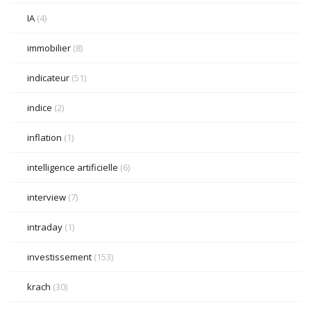
IA
(4)
immobilier
(8)
indicateur
(51)
indice
(2)
inflation
(1)
intelligence artificielle
(6)
interview
(7)
intraday
(1)
investissement
(153)
krach
(30)