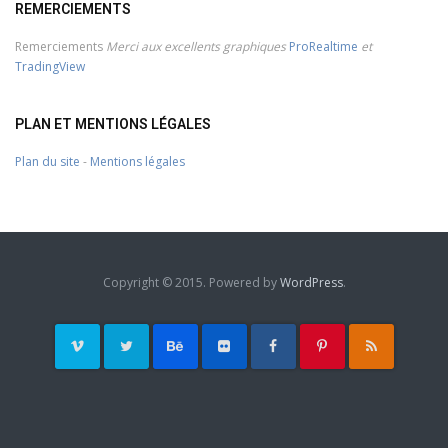
REMERCIEMENTS
Remerciements
Merci aux excellents graphiques
ProRealtime
et
TradingView
PLAN ET MENTIONS LÉGALES
Plan du site
-
Mentions légales
Copyright © 2015. Powered by
WordPress
.