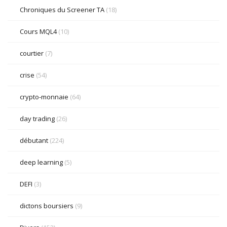
Chroniques du Screener TA
(18)
Cours MQL4
(10)
courtier
(7)
crise
(54)
crypto-monnaie
(64)
day trading
(26)
débutant
(224)
deep learning
(5)
DEFI
(3)
dictons boursiers
(9)