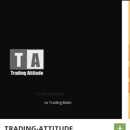
Trading-Attitude
Le Trading Malin
+
TRADING-ATTITUDE