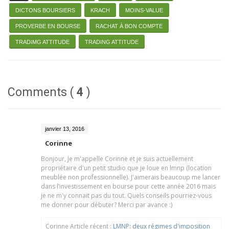
DICTONS BOURSIERS
KRACH
MOINS-VALUE
PROVERBE EN BOURSE
RACHAT À BON COMPTE
TRADIMG ATTITUDE
TRADING ATTITUDE
Comments (
4
)
janvier 13, 2016
Corinne
Bonjour, Je m'appelle Corinne et je suis actuellement
propriétaire d'un petit studio que je loue en lmnp (location
meublée non professionnelle). J'aimerais beaucoup me lancer
dans l’investissement en bourse pour cette année 2016 mais
je ne m'y connait pas du tout. Quels conseils pourriez-vous
me donner pour débuter? Merci par avance :)
Corinne Article récent :
LMNP: deux régimes d'imposition