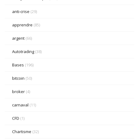
anti-crise
(29)
apprendre
(85)
argent
(66)
Autotrading
(38)
Bases
(196)
bitcoin
(50)
broker
(4)
carnaval
(11)
CFD
(1)
Chartisme
(32)