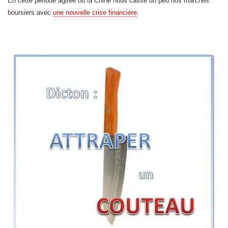
En cette période agitée où la Chine nous casse un peu nos marchés
boursiers avec
une nouvelle crise financière
.