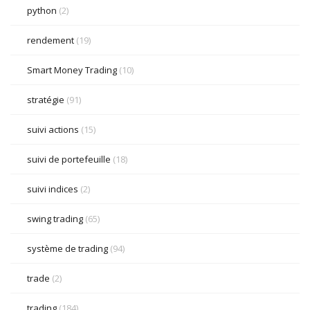
python
(2)
rendement
(19)
Smart Money Trading
(10)
stratégie
(91)
suivi actions
(15)
suivi de portefeuille
(18)
suivi indices
(2)
swing trading
(65)
système de trading
(94)
trade
(2)
trading
(184)