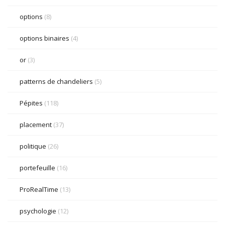
options
(8)
options binaires
(4)
or
(3)
patterns de chandeliers
(5)
Pépites
(118)
placement
(37)
politique
(26)
portefeuille
(16)
ProRealTime
(13)
psychologie
(12)