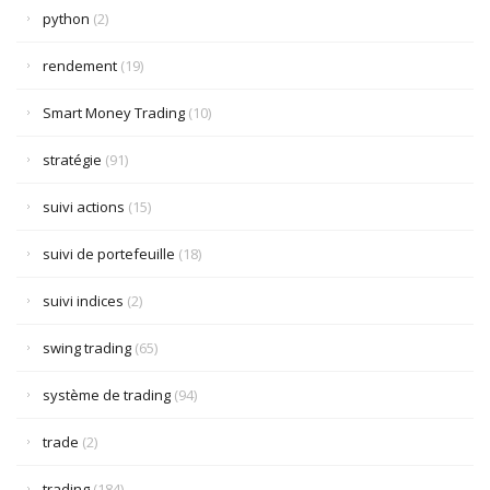
python
(2)
rendement
(19)
Smart Money Trading
(10)
stratégie
(91)
suivi actions
(15)
suivi de portefeuille
(18)
suivi indices
(2)
swing trading
(65)
système de trading
(94)
trade
(2)
trading
(184)