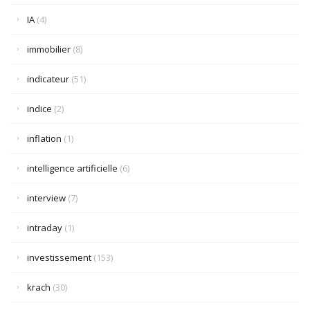
IA
(4)
immobilier
(8)
indicateur
(51)
indice
(2)
inflation
(1)
intelligence artificielle
(6)
interview
(7)
intraday
(1)
investissement
(153)
krach
(30)