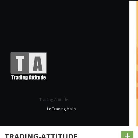
Trading-Attitude
Le Trading Malin
+
TRADING-ATTITUDE