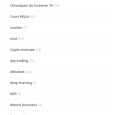
Chroniques du Screener TA
(18)
Cours MQL4
(10)
courtier
(7)
crise
(54)
crypto-monnaie
(64)
day trading
(26)
débutant
(224)
deep learning
(5)
DEFI
(3)
dictons boursiers
(9)