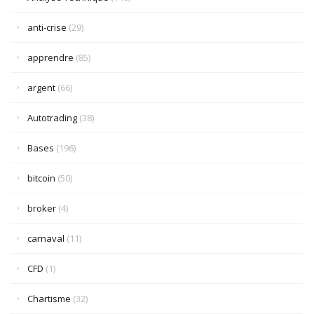
anti-crise
(29)
apprendre
(85)
argent
(66)
Autotrading
(38)
Bases
(196)
bitcoin
(50)
broker
(4)
carnaval
(11)
CFD
(1)
Chartisme
(32)