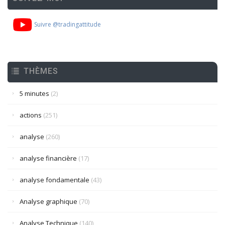
Suivre @tradingattitude
THÈMES
5 minutes
(2)
actions
(251)
analyse
(260)
analyse financière
(17)
analyse fondamentale
(43)
Analyse graphique
(70)
Analyse Technique
(140)