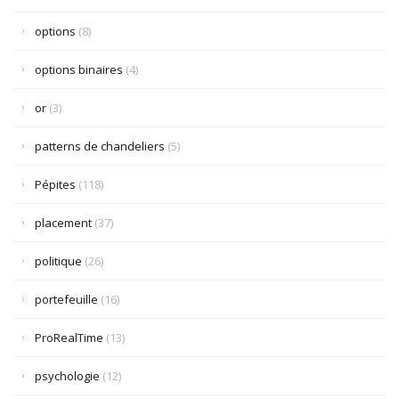
options
(8)
options binaires
(4)
or
(3)
patterns de chandeliers
(5)
Pépites
(118)
placement
(37)
politique
(26)
portefeuille
(16)
ProRealTime
(13)
psychologie
(12)