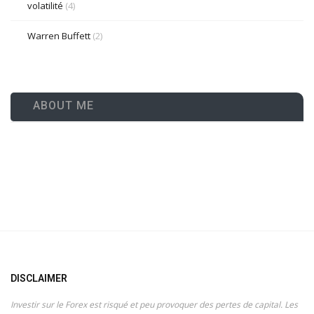
volatilité
(4)
Warren Buffett
(2)
ABOUT ME
DISCLAIMER
Investir sur le Forex est risqué et peu provoquer des pertes de capital. Les