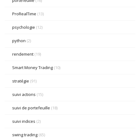
portefeuille
(16)
ProRealTime
(13)
psychologie
(12)
python
(2)
rendement
(19)
Smart Money Trading
(10)
stratégie
(91)
suivi actions
(15)
suivi de portefeuille
(18)
suivi indices
(2)
swing trading
(65)