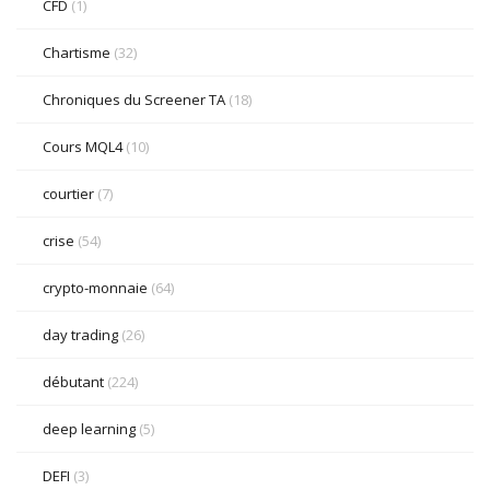
CFD
(1)
Chartisme
(32)
Chroniques du Screener TA
(18)
Cours MQL4
(10)
courtier
(7)
crise
(54)
crypto-monnaie
(64)
day trading
(26)
débutant
(224)
deep learning
(5)
DEFI
(3)