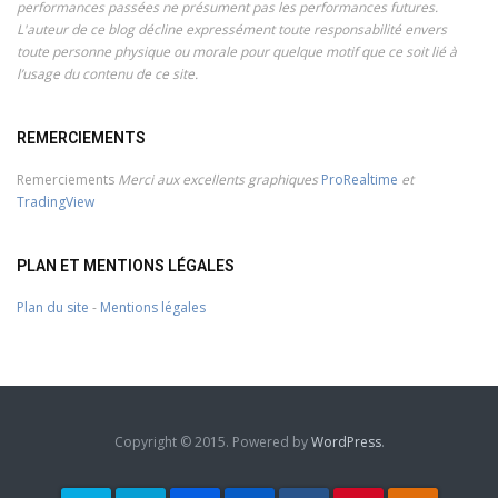
performances passées ne présument pas les performances futures.
L'auteur de ce blog décline expressément toute responsabilité envers
toute personne physique ou morale pour quelque motif que ce soit lié à
l’usage du contenu de ce site.
REMERCIEMENTS
Remerciements
Merci aux excellents graphiques
ProRealtime
et
TradingView
PLAN ET MENTIONS LÉGALES
Plan du site
-
Mentions légales
Copyright © 2015. Powered by
WordPress
.