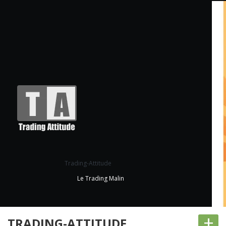
Trading-Attitude
Le Trading Malin
+
TRADING-ATTITUDE