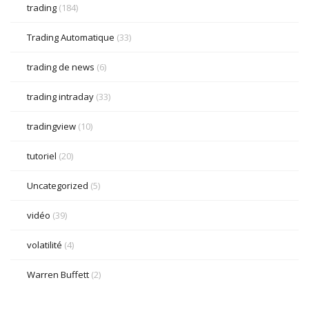
trading
(184)
Trading Automatique
(33)
trading de news
(6)
trading intraday
(33)
tradingview
(10)
tutoriel
(20)
Uncategorized
(5)
vidéo
(39)
volatilité
(4)
Warren Buffett
(2)