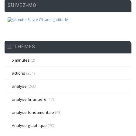
SUIVEZ-MOI
Suivre @tradingattitude
THÈMES
5 minutes
(2)
actions
(251)
analyse
(260)
analyse financière
(17)
analyse fondamentale
(43)
Analyse graphique
(70)