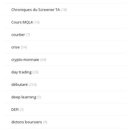
Chroniques du Screener TA
(18)
Cours MQL4
(10)
courtier
(7)
crise
(54)
crypto-monnaie
(64)
day trading
(26)
débutant
(224)
deep learning
(5)
DEFI
(3)
dictons boursiers
(9)