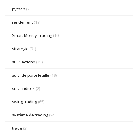
python
(2)
rendement
(19)
Smart Money Trading
(10)
stratégie
(91)
suivi actions
(15)
suivi de portefeuille
(18)
suivi indices
(2)
swing trading
(65)
système de trading
(94)
trade
(2)