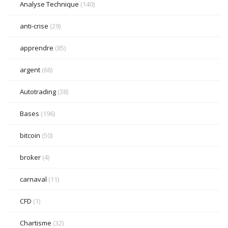
Analyse Technique
(140)
anti-crise
(29)
apprendre
(85)
argent
(66)
Autotrading
(38)
Bases
(196)
bitcoin
(50)
broker
(4)
carnaval
(11)
CFD
(1)
Chartisme
(32)