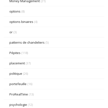
Money Management
(21)
options
(8)
options binaires
(4)
or
(3)
patterns de chandeliers
(5)
Pépites
(118)
placement
(37)
politique
(26)
portefeuille
(16)
ProRealTime
(13)
psychologie
(12)