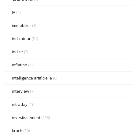
IA
(4)
immobilier
(8)
indicateur
(51)
indice
(2)
inflation
(1)
intelligence artificielle
(6)
interview
(7)
intraday
(1)
investissement
(153)
krach
(30)