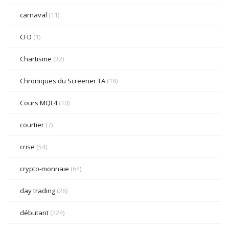
carnaval
(11)
CFD
(1)
Chartisme
(32)
Chroniques du Screener TA
(18)
Cours MQL4
(10)
courtier
(7)
crise
(54)
crypto-monnaie
(64)
day trading
(26)
débutant
(224)