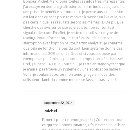
Bonjour Michel. Merci pour toutes ces infos très intéressantes.
J'ai essayé en démo signaltrader.com, il m'indique aujourd'hui
une prise de bénéfice sur mon test. Je pense aussi que le site
est fait dans ce sens pour te motiver à passer en live et là, suis
pas certain que les résultats seront les mêmes. :D De plus, j'ai
cherché des avis sur ce site et je suis tombé sur ton test
signaltrader.com. En effet, je reste dubitatif sur ce type de
trading. Pour information, j'ai testé aussi le binaire sur
startoption avec l'option "AutoChartist Analysis". je confirme
que cela ne fonctionne pas du tout. Leur système donne des
informations à 80% erronés. Si celui-ci vous propose par
exemple un put 2min. la plupart du temps il sera à la hausse!
Bref, j'ai perdu 400€. Aujourd'hui, je reste en standby tant que
je n'aurai pas trouvé un système ou une application fiable !!
Voilà, je voulais apporter mon témoignage afin que des
utilisateurs lambda comme moi ne se fassent pas avoir !
septembre 22, 2014
Michel
Et merci pour ce témoignage ! :-) Concernant tout
ce qui est Options Binaires, il faut éviter. Et j'ai bien