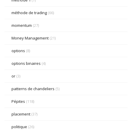
méthode 1
(7)
méthode de trading
(66)
momentum
(27)
Money Management
(21)
options
(8)
options binaires
(4)
or
(3)
patterns de chandeliers
(5)
Pépites
(118)
placement
(37)
politique
(26)