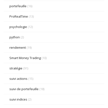
portefeuille
(16)
ProRealTime
(13)
psychologie
(12)
python
(2)
rendement
(19)
Smart Money Trading
(10)
stratégie
(91)
suivi actions
(15)
suivi de portefeuille
(18)
suivi indices
(2)