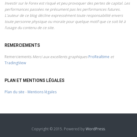
Investir sur le Forex est risqué et peu provoquer des pertes de capital. Les
performances passées ne présument pas les performances futures.
L'auteur de ce blog décline expressément toute responsabilité envers
toute personne physique ou morale pour quelque motif que ce soit lié à
l’usage du contenu de ce site.
REMERCIEMENTS
Remerciements
Merci aux excellents graphiques
ProRealtime
et
TradingView
PLAN ET MENTIONS LÉGALES
Plan du site
-
Mentions légales
Copyright © 2015. Powered by
WordPress
.