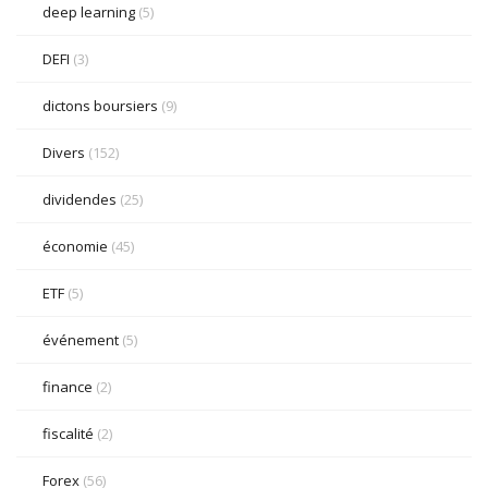
deep learning
(5)
DEFI
(3)
dictons boursiers
(9)
Divers
(152)
dividendes
(25)
économie
(45)
ETF
(5)
événement
(5)
finance
(2)
fiscalité
(2)
Forex
(56)