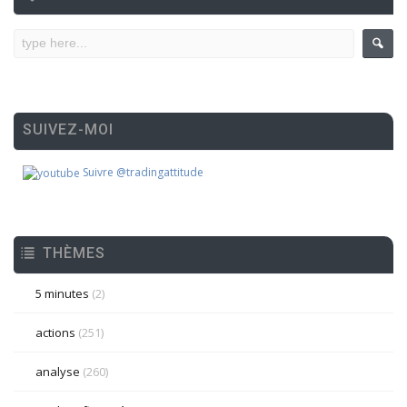
SUIVEZ-MOI
Suivre @tradingattitude
THÈMES
5 minutes
(2)
actions
(251)
analyse
(260)