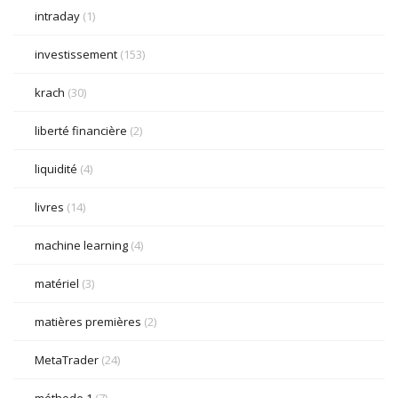
intraday
(1)
investissement
(153)
krach
(30)
liberté financière
(2)
liquidité
(4)
livres
(14)
machine learning
(4)
matériel
(3)
matières premières
(2)
MetaTrader
(24)