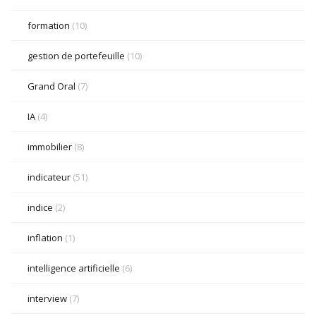
formation
(10)
gestion de portefeuille
(10)
Grand Oral
(7)
IA
(4)
immobilier
(8)
indicateur
(51)
indice
(2)
inflation
(1)
intelligence artificielle
(6)
interview
(7)