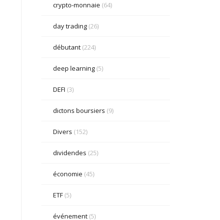
crypto-monnaie
(64)
day trading
(26)
débutant
(224)
deep learning
(5)
DEFI
(3)
dictons boursiers
(9)
Divers
(152)
dividendes
(25)
économie
(45)
ETF
(5)
événement
(5)