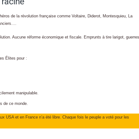
 racine
t héros de la révolution française comme Voltaire, Diderot, Montesquieu, La
anciers….
olution. Aucune réforme économique et fiscale. Emprunts à tire larigot, guerre
s Élites pour :
acilement manipulable.
ses de ce monde.
aux USA et en France n’a été libre. Chaque fois le peuple a voté pour les