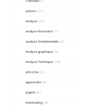
5 minutes
(2)
actions
(251)
analyse
(260)
analyse financière
(17)
analyse fondamentale
(43)
Analyse graphique
(70)
Analyse Technique
(140)
anti-crise
(29)
apprendre
(85)
argent
(66)
Autotrading
(38)