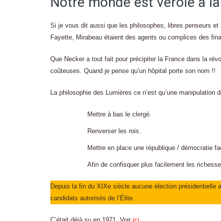
Notre monde est vérolé à la
Si je vous dit aussi que les philosophes, libres penseurs e
Fayette, Mirabeau étaient des agents ou complices des fin
Que Necker a tout fait pour précipiter la France dans la rév
coûteuses. Quand je pense qu’un hôpital porte son nom !!
La philosophie des Lumières ce n’est qu’une manipulation de
Mettre à bas le clergé.
Renverser les rois.
Mettre en place une république / démocratie f
Afin de confisquer plus facilement les riches
Depuis la fin du XIXe siècle aucune élection présidentielle 
candidats autorisés de l’Élite.
C’était déjà su en 1971. Voir
ici
.