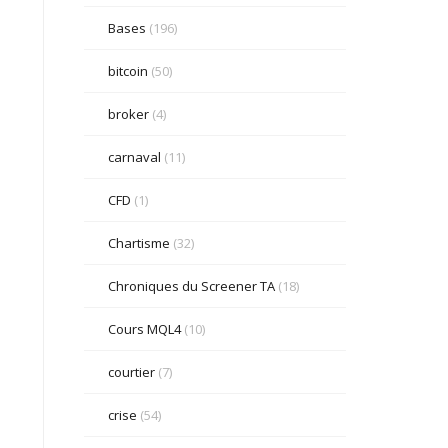
Bases
(196)
bitcoin
(50)
broker
(4)
carnaval
(11)
CFD
(1)
Chartisme
(32)
Chroniques du Screener TA
(18)
Cours MQL4
(10)
courtier
(7)
crise
(54)