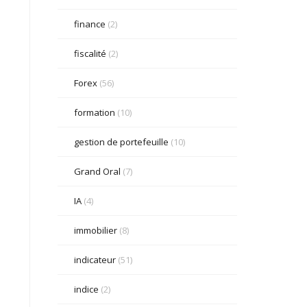
finance
(2)
fiscalité
(2)
Forex
(56)
formation
(10)
gestion de portefeuille
(10)
Grand Oral
(7)
IA
(4)
immobilier
(8)
indicateur
(51)
indice
(2)