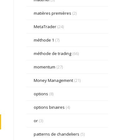
matières premières
(2)
MetaTrader
(24)
s
méthode 1
(7)
méthode de trading
(66)
momentum
(27)
Money Management
(21)
options
(8)
options binaires
(4)
or
(3)
patterns de chandeliers
(5)