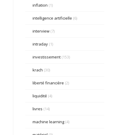
inflation
(1)
intelligence artificielle
(6)
interview
(7)
intraday
(1)
investissement
(153)
krach
(30)
liberté financière
(2)
liquidité
(4)
livres
(14)
machine learning
(4)
matériel
(3)