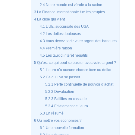
2.4
Notre monde est vérolé à la racine
3
La Finance Internationale tue les peuples
4
La crise qui vient
4.1
L’UE, succursale des USA
4.2
Les dettes douteuses
4.3
Vous devez sortir votre argent des banques
4.4
Première raison
4.5
Les taux d’intérêt négatifs
5
Qu’est-ce qui peut se passer avec votre argent ?
5.1
L’euro n’a aucune chance face au dollar
5.2
Ce qu’il va se passer
5.2.1
Perte continuelle de pouvoir d’achat
5.2.2
Dévaluation
5.2.3
Faillites en cascade
5.2.4
Éclatement de l’euro
5.3
En résumé
6
Où mettre vos économies ?
6.1
Une nouvelle formation