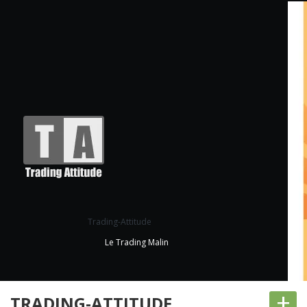
Trading-Attitude
Le Trading Malin
+
TRADING-ATTITUDE