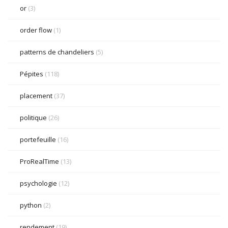
or
(3)
order flow
(1)
patterns de chandeliers
(5)
Pépites
(118)
placement
(37)
politique
(26)
portefeuille
(16)
ProRealTime
(13)
psychologie
(12)
python
(2)
rendement
(19)