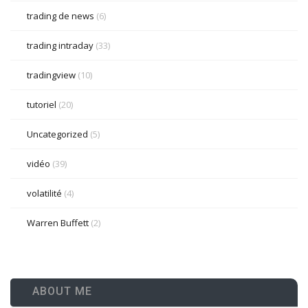
trading de news
(6)
trading intraday
(33)
tradingview
(10)
tutoriel
(20)
Uncategorized
(5)
vidéo
(39)
volatilité
(4)
Warren Buffett
(2)
ABOUT ME