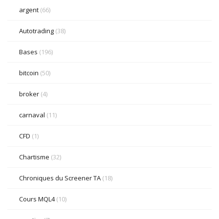
argent
(66)
Autotrading
(38)
Bases
(196)
bitcoin
(50)
broker
(4)
carnaval
(11)
CFD
(1)
Chartisme
(32)
Chroniques du Screener TA
(18)
Cours MQL4
(10)