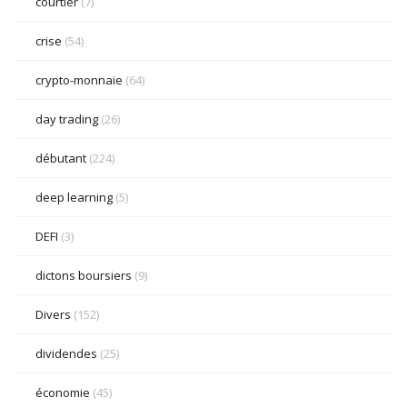
courtier
(7)
crise
(54)
crypto-monnaie
(64)
day trading
(26)
débutant
(224)
deep learning
(5)
DEFI
(3)
dictons boursiers
(9)
Divers
(152)
dividendes
(25)
économie
(45)