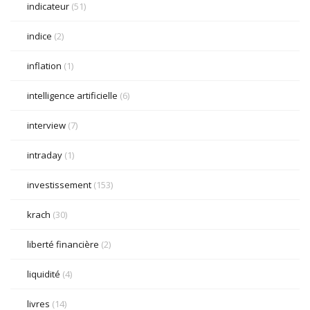
indicateur
(51)
indice
(2)
inflation
(1)
intelligence artificielle
(6)
interview
(7)
intraday
(1)
investissement
(153)
krach
(30)
liberté financière
(2)
liquidité
(4)
livres
(14)