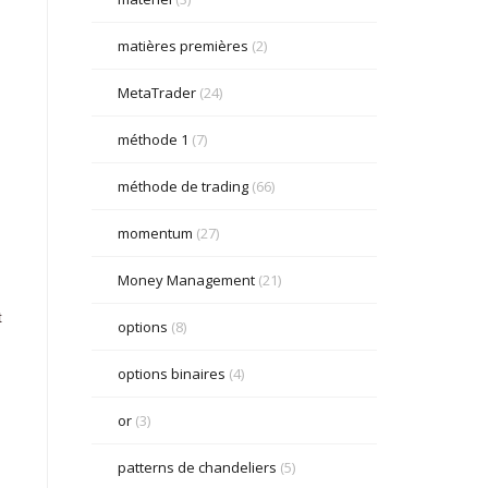
matières premières
(2)
MetaTrader
(24)
méthode 1
(7)
méthode de trading
(66)
momentum
(27)
Money Management
(21)
t
options
(8)
options binaires
(4)
or
(3)
patterns de chandeliers
(5)