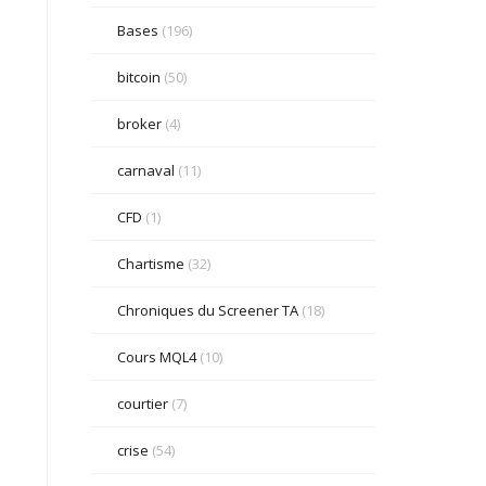
Bases
(196)
bitcoin
(50)
broker
(4)
carnaval
(11)
CFD
(1)
Chartisme
(32)
Chroniques du Screener TA
(18)
Cours MQL4
(10)
courtier
(7)
crise
(54)