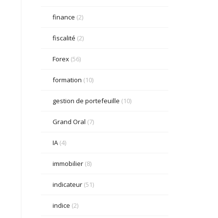
finance
(2)
fiscalité
(2)
Forex
(56)
formation
(10)
gestion de portefeuille
(10)
Grand Oral
(7)
IA
(4)
immobilier
(8)
indicateur
(51)
indice
(2)