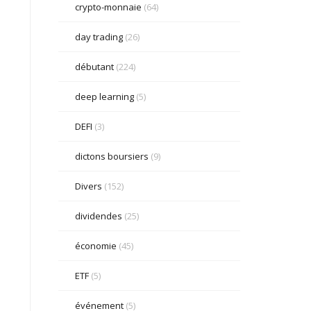
crypto-monnaie
(64)
day trading
(26)
débutant
(224)
deep learning
(5)
DEFI
(3)
dictons boursiers
(9)
Divers
(152)
dividendes
(25)
économie
(45)
ETF
(5)
événement
(5)