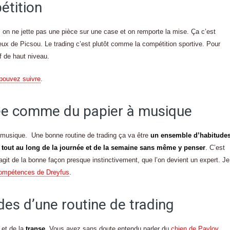
étition
 on ne jette pas une pièce sur une case et on remporte la mise. Ça c’est
eux de Picsou. Le trading c’est plutôt comme la compétition sportive. Pour
f de haut niveau.
 pouvez suivre
.
lée comme du papier à musique
à musique. Une bonne routine de trading ça va être
un ensemble d’habitude
 tout au long de la journée et de la semaine sans même y penser
. C’est
agit de la bonne façon presque instinctivement, que l’on devient un expert. Je
compétences de Dreyfus
.
des d’une routine de trading
e
et de la
transe
. Vous avez sans doute entendu parler du
chien de Pavlov
.