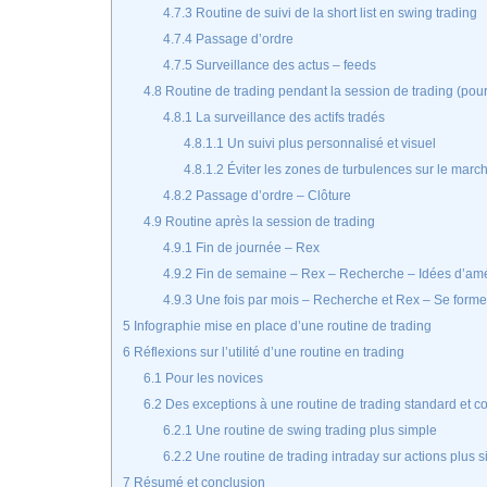
4.7.3
Routine de suivi de la short list en swing trading
4.7.4
Passage d’ordre
4.7.5
Surveillance des actus – feeds
4.8
Routine de trading pendant la session de trading (pour 
4.8.1
La surveillance des actifs tradés
4.8.1.1
Un suivi plus personnalisé et visuel
4.8.1.2
Éviter les zones de turbulences sur le marc
4.8.2
Passage d’ordre – Clôture
4.9
Routine après la session de trading
4.9.1
Fin de journée – Rex
4.9.2
Fin de semaine – Rex – Recherche – Idées d’amél
4.9.3
Une fois par mois – Recherche et Rex – Se forme
5
Infographie mise en place d’une routine de trading
6
Réflexions sur l’utilité d’une routine en trading
6.1
Pour les novices
6.2
Des exceptions à une routine de trading standard et c
6.2.1
Une routine de swing trading plus simple
6.2.2
Une routine de trading intraday sur actions plus 
7
Résumé et conclusion