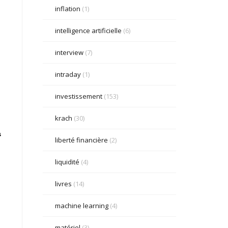
inflation
(1)
intelligence artificielle
(6)
interview
(7)
intraday
(1)
investissement
(153)
krach
(30)
s
liberté financière
(2)
liquidité
(4)
livres
(14)
machine learning
(4)
matériel
(3)