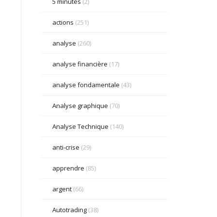
5 minutes
(2)
actions
(251)
analyse
(260)
analyse financière
(17)
analyse fondamentale
(43)
Analyse graphique
(70)
Analyse Technique
(140)
anti-crise
(29)
apprendre
(85)
argent
(66)
Autotrading
(38)