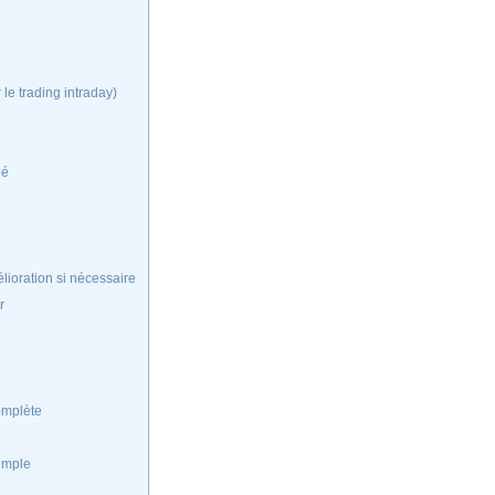
le trading intraday)
hé
ioration si nécessaire
r
omplète
simple