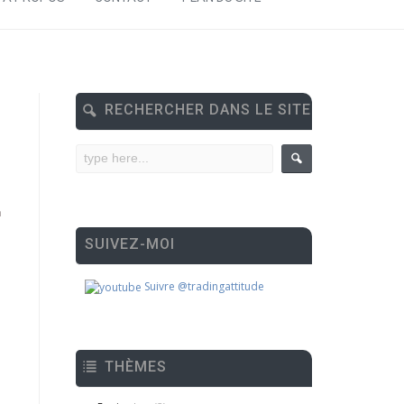
RECHERCHER DANS LE SITE
n
SUIVEZ-MOI
Suivre @tradingattitude
THÈMES