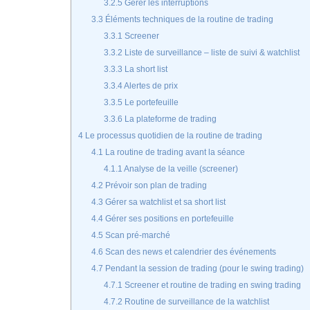
3.2.5
Gérer les interruptions
3.3
Éléments techniques de la routine de trading
3.3.1
Screener
3.3.2
Liste de surveillance – liste de suivi & watchlist
3.3.3
La short list
3.3.4
Alertes de prix
3.3.5
Le portefeuille
3.3.6
La plateforme de trading
4
Le processus quotidien de la routine de trading
4.1
La routine de trading avant la séance
4.1.1
Analyse de la veille (screener)
4.2
Prévoir son plan de trading
4.3
Gérer sa watchlist et sa short list
4.4
Gérer ses positions en portefeuille
4.5
Scan pré-marché
4.6
Scan des news et calendrier des événements
4.7
Pendant la session de trading (pour le swing trading)
4.7.1
Screener et routine de trading en swing trading
4.7.2
Routine de surveillance de la watchlist