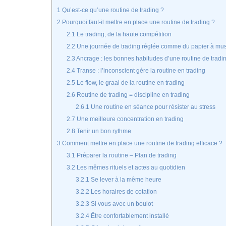
1
Qu’est-ce qu’une routine de trading ?
2
Pourquoi faut-il mettre en place une routine de trading ?
2.1
Le trading, de la haute compétition
2.2
Une journée de trading réglée comme du papier à mu
2.3
Ancrage : les bonnes habitudes d’une routine de tradi
2.4
Transe : l’inconscient gère la routine en trading
2.5
Le flow, le graal de la routine en trading
2.6
Routine de trading = discipline en trading
2.6.1
Une routine en séance pour résister au stress
2.7
Une meilleure concentration en trading
2.8
Tenir un bon rythme
3
Comment mettre en place une routine de trading efficace ?
3.1
Préparer la routine – Plan de trading
3.2
Les mêmes rituels et actes au quotidien
3.2.1
Se lever à la même heure
3.2.2
Les horaires de cotation
3.2.3
Si vous avec un boulot
3.2.4
Être confortablement installé