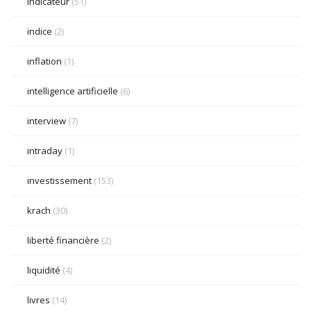
indicateur
(51)
indice
(2)
inflation
(1)
intelligence artificielle
(6)
interview
(7)
intraday
(1)
investissement
(153)
krach
(30)
liberté financière
(2)
liquidité
(4)
livres
(14)