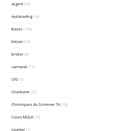
argent
(66)
Autotrading
(38)
Bases
(196)
bitcoin
(50)
broker
(4)
carnaval
(11)
CFD
(1)
Chartisme
(32)
Chroniques du Screener TA
(18)
Cours MQL4
(10)
courtier
(7)