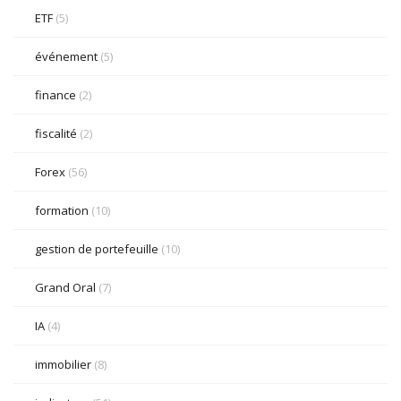
ETF
(5)
événement
(5)
finance
(2)
fiscalité
(2)
Forex
(56)
formation
(10)
gestion de portefeuille
(10)
Grand Oral
(7)
IA
(4)
immobilier
(8)