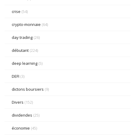
crise
(54)
crypto-monnaie
(64)
day trading
(26)
débutant
(224)
deep learning
(5)
DEFI
(3)
dictons boursiers
(9)
Divers
(152)
dividendes
(25)
économie
(45)