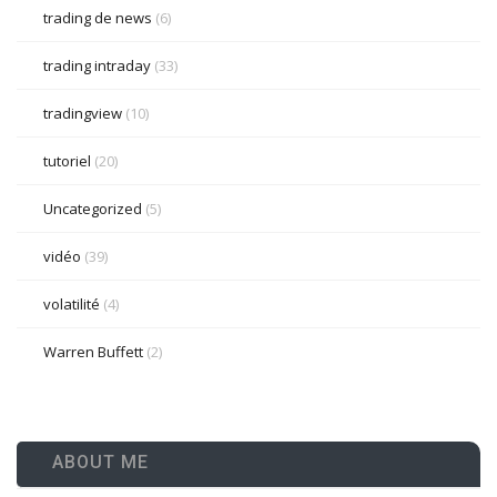
trading de news
(6)
trading intraday
(33)
tradingview
(10)
tutoriel
(20)
Uncategorized
(5)
vidéo
(39)
volatilité
(4)
Warren Buffett
(2)
ABOUT ME