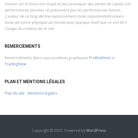
Investir sur le Forex est risqué et peu provoquer des pertes de capital. Les
performances passées ne présument pas les performances futures.
L'auteur de ce blog décline expressément toute responsabilité envers
toute personne physique ou morale pour quelque motif que ce soit lié à
l’usage du contenu de ce site.
REMERCIEMENTS
Remerciements
Merci aux excellents graphiques
ProRealtime
et
TradingView
PLAN ET MENTIONS LÉGALES
Plan du site
-
Mentions légales
Copyright © 2015. Powered by
WordPress
.