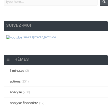
SUIVEZ-MOI
Suivre @tradingattitude
THÈMES
5 minutes
(2)
actions
(251)
analyse
(260)
analyse financière
(17)