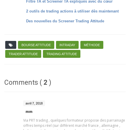
Filtre TA et Screener TA expliqués avec du cœur
2 outils de trading actions à utiliser dès maintenant
Des nouvelles du Screener Trading Attitude
BOURSE ATTITUDE
INTRADAY
MÉTHODE
TRADER ATTITUDE
TRADING ATTITUDE
Comments (
2
)
avril 7, 2018
mm
Via PRT trading , quelques formateur propose des parrainage
offres temps réel (sur différent marché france , allemagne ,