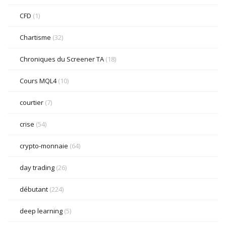
CFD
(1)
Chartisme
(32)
Chroniques du Screener TA
(18)
Cours MQL4
(10)
courtier
(7)
crise
(54)
crypto-monnaie
(64)
day trading
(26)
débutant
(224)
deep learning
(5)