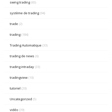
swing trading
(65)
système de trading
(94)
trade
(2)
trading
(184)
Trading Automatique
(33)
trading de news
(6)
trading intraday
(33)
tradingview
(10)
tutoriel
(20)
Uncategorized
(5)
vidéo
(39)