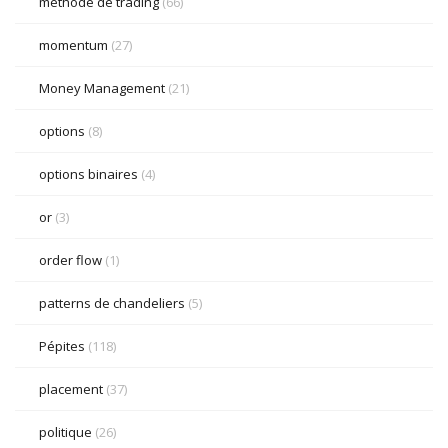
méthode de trading
(66)
momentum
(27)
Money Management
(21)
options
(8)
options binaires
(4)
or
(3)
order flow
(1)
patterns de chandeliers
(5)
Pépites
(118)
placement
(37)
politique
(26)