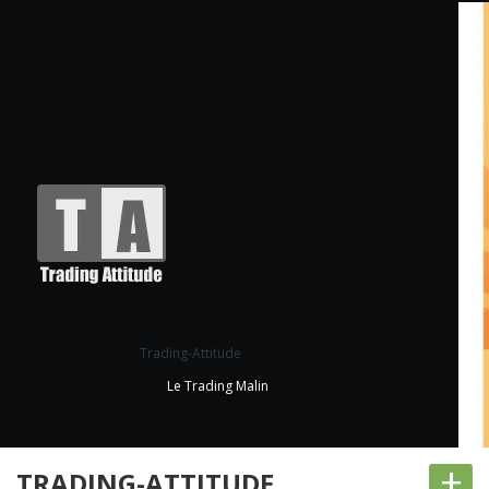
Trading-Attitude
Le Trading Malin
+
TRADING-ATTITUDE