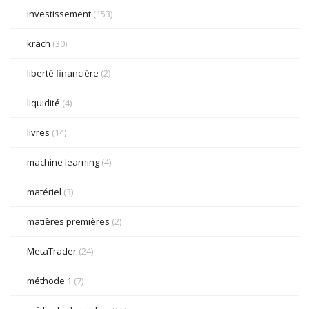
investissement
(153)
krach
(30)
liberté financière
(2)
liquidité
(4)
livres
(14)
machine learning
(4)
matériel
(3)
matières premières
(2)
MetaTrader
(24)
méthode 1
(7)