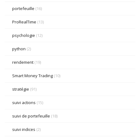
portefeuille
(16)
ProRealTime
(13)
psychologie
(12)
python
(2)
rendement
(19)
Smart Money Trading
(10)
stratégie
(91)
suivi actions
(15)
suivi de portefeuille
(18)
suivi indices
(2)