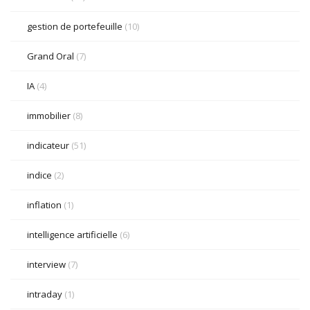
gestion de portefeuille
(10)
Grand Oral
(7)
IA
(4)
immobilier
(8)
indicateur
(51)
indice
(2)
inflation
(1)
intelligence artificielle
(6)
interview
(7)
intraday
(1)