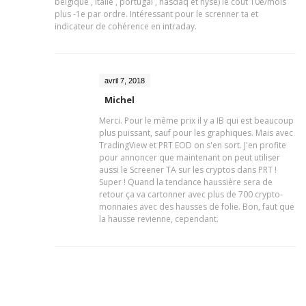
belgique , italie , portugal , nasdaq et nyse) le coût 10e/mois
plus -1e par ordre. Intéressant pour le screnner ta et
indicateur de cohérence en intraday.
avril 7, 2018
Michel
Merci. Pour le même prix il y a IB qui est beaucoup
plus puissant, sauf pour les graphiques. Mais avec
TradingView et PRT EOD on s'en sort. J'en profite
pour annoncer que maintenant on peut utiliser
aussi le Screener TA sur les cryptos dans PRT !
Super ! Quand la tendance haussière sera de
retour ça va cartonner avec plus de 700 crypto-
monnaies avec des hausses de folie. Bon, faut que
la hausse revienne, cependant.