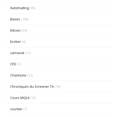
Autotrading
(38)
Bases
(196)
bitcoin
(50)
broker
(4)
carnaval
(11)
CFD
(1)
Chartisme
(32)
Chroniques du Screener TA
(18)
Cours MQL4
(10)
courtier
(7)