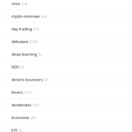
crise
(54)
crypto-monnaie
(64)
day trading
(26)
débutant
(224)
deep learning
(5)
DEFI
(3)
dictons boursiers
(9)
Divers
(152)
dividendes
(25)
économie
(45)
ETF
(5)