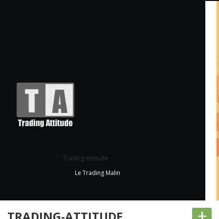
Trading-Attitude
Le Trading Malin
+
TRADING-ATTITUDE