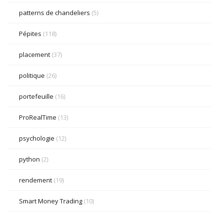
patterns de chandeliers
(5)
Pépites
(118)
placement
(37)
politique
(26)
portefeuille
(16)
ProRealTime
(13)
psychologie
(12)
python
(2)
rendement
(19)
Smart Money Trading
(10)