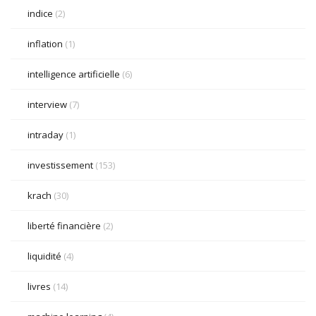
indice
(2)
inflation
(1)
intelligence artificielle
(6)
interview
(7)
intraday
(1)
investissement
(153)
krach
(30)
liberté financière
(2)
liquidité
(4)
livres
(14)