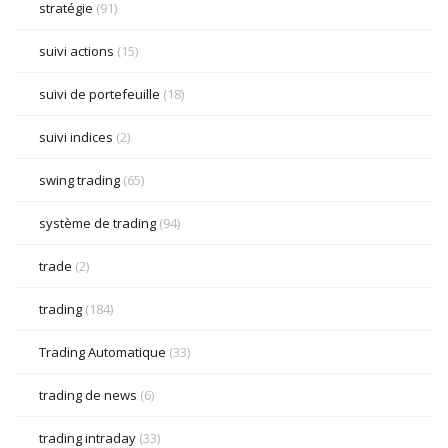
stratégie
(91)
suivi actions
(15)
suivi de portefeuille
(18)
suivi indices
(2)
swing trading
(65)
système de trading
(94)
trade
(2)
trading
(184)
Trading Automatique
(33)
trading de news
(6)
trading intraday
(33)