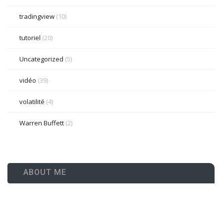
tradingview
(10)
tutoriel
(20)
Uncategorized
(5)
vidéo
(39)
volatilité
(4)
Warren Buffett
(2)
ABOUT ME