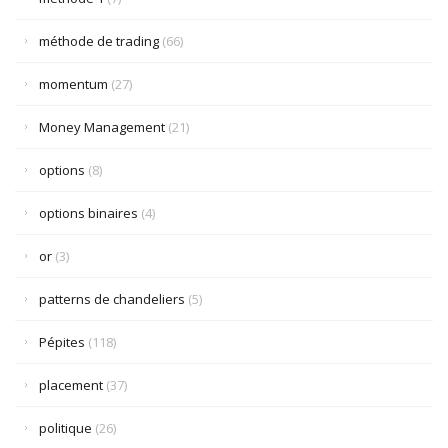
méthode de trading
(66)
momentum
(27)
Money Management
(21)
options
(8)
options binaires
(4)
or
(3)
patterns de chandeliers
(5)
Pépites
(118)
placement
(37)
politique
(26)