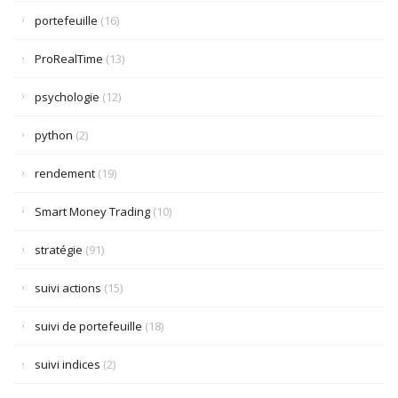
portefeuille
(16)
ProRealTime
(13)
psychologie
(12)
python
(2)
rendement
(19)
Smart Money Trading
(10)
stratégie
(91)
suivi actions
(15)
suivi de portefeuille
(18)
suivi indices
(2)