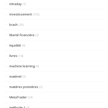
intraday
(1)
investissement
(153)
krach
(30)
liberté financière
(2)
liquidité
(4)
livres
(14)
machine learning
(4)
matériel
(3)
matières premières
(2)
MetaTrader
(24)
méthode 1
(7)