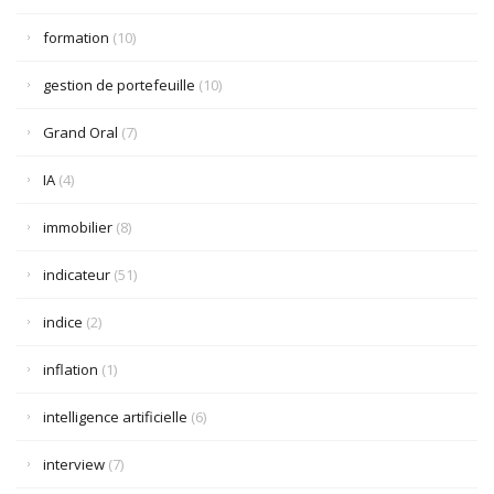
formation
(10)
gestion de portefeuille
(10)
Grand Oral
(7)
IA
(4)
immobilier
(8)
indicateur
(51)
indice
(2)
inflation
(1)
intelligence artificielle
(6)
interview
(7)