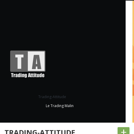
Trading-Attitude
Le Trading Malin
+
TRADING-ATTITUDE