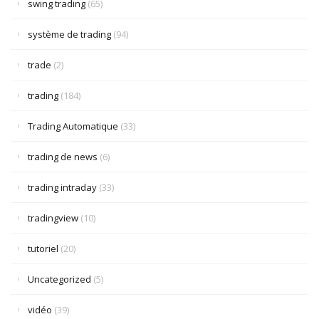
swing trading
(65)
système de trading
(94)
trade
(2)
trading
(184)
Trading Automatique
(33)
trading de news
(6)
trading intraday
(33)
tradingview
(10)
tutoriel
(20)
Uncategorized
(5)
vidéo
(39)