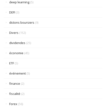
deep learning
(5)
DEFI
(3)
dictons boursiers
(9)
Divers
(152)
dividendes
(25)
économie
(45)
ETF
(5)
événement
(5)
finance
(2)
fiscalité
(2)
Forex
(56)