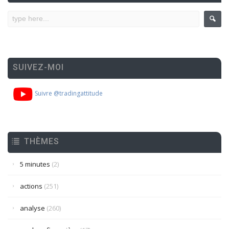
SUIVEZ-MOI
Suivre @tradingattitude
THÈMES
5 minutes
(2)
actions
(251)
analyse
(260)