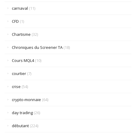
carnaval
(11)
CFD
(1)
Chartisme
(32)
Chroniques du Screener TA
(18)
Cours MQL4
(10)
courtier
(7)
crise
(54)
crypto-monnaie
(64)
day trading
(26)
débutant
(224)