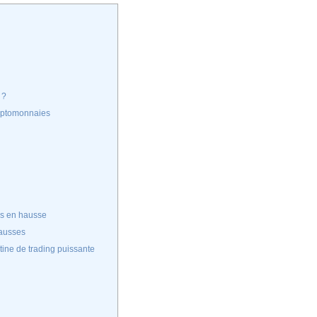
 ?
ryptomonnaies
us en hausse
hausses
tine de trading puissante