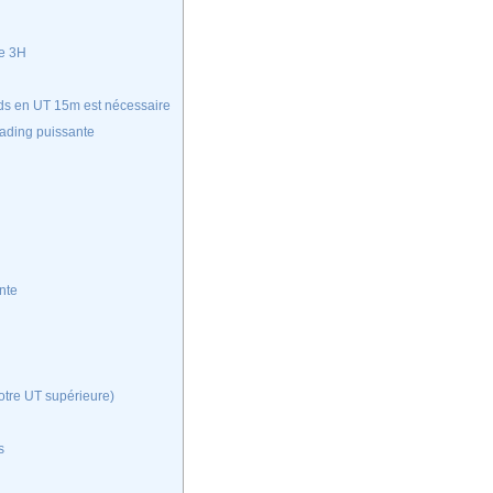
me 3H
nds en UT 15m est nécessaire
trading puissante
nte
otre UT supérieure)
s