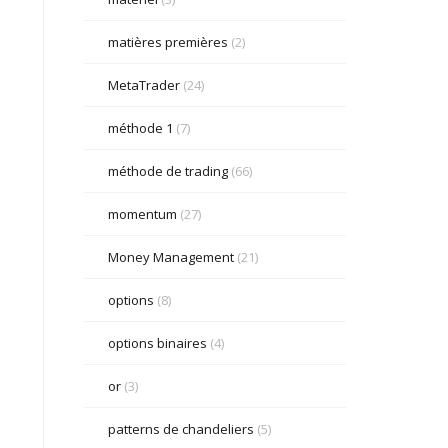
matières premières
(2)
MetaTrader
(24)
méthode 1
(7)
méthode de trading
(66)
momentum
(27)
Money Management
(21)
options
(8)
options binaires
(4)
or
(3)
patterns de chandeliers
(5)