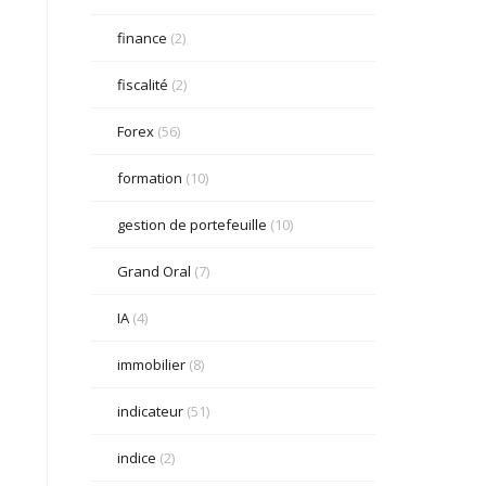
finance
(2)
fiscalité
(2)
Forex
(56)
formation
(10)
gestion de portefeuille
(10)
Grand Oral
(7)
IA
(4)
immobilier
(8)
indicateur
(51)
indice
(2)