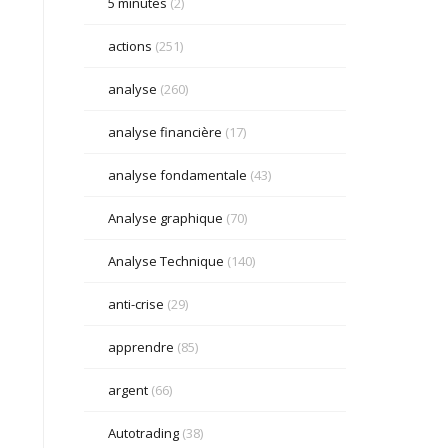
5 minutes
(2)
actions
(251)
analyse
(260)
analyse financière
(17)
analyse fondamentale
(43)
Analyse graphique
(70)
Analyse Technique
(140)
anti-crise
(29)
apprendre
(85)
argent
(66)
Autotrading
(38)