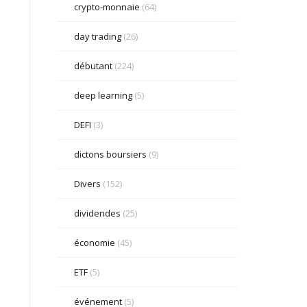
crypto-monnaie
(64)
day trading
(26)
débutant
(224)
deep learning
(5)
DEFI
(3)
dictons boursiers
(9)
Divers
(152)
dividendes
(25)
économie
(45)
ETF
(5)
événement
(5)