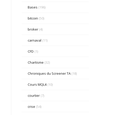
Bases
(196)
bitcoin
(50)
broker
(4)
carnaval
(11)
CFD
(1)
Chartisme
(32)
Chroniques du Screener TA
(18)
Cours MQL4
(10)
courtier
(7)
crise
(54)