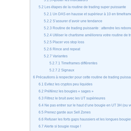
5.1.3
Ajouter les indicateurs
5.2
Les étapes de la routine de trading super puissante
5.2.1
Un DAS en hausse et supérieur à 10 en timefra
5.2.2
S’assurer d’avoir une tendance
5.2.3
Routine de trading puissante : attendre les rebo
5.2.4
Utiliser le chartisme améliorera votre routine de 
5.2.5
Placer vos stop loss
5.2.6
Rince and repeat
5.2.7
Variantes
5.2.7.1
Timeframes différentes
5.2.7.2
Signaux
6
Précautions à respecter pour cette routine de trading puissa
6.1
Evitez les cryptos peu liquides
6.2
Préférez les bougies « sages »
6.3
Filtrez le bruit avec les UT supérieures
6.4
Ne pas entrer sur le haut d’une bougie en UT 3H (ou v
6.5
Prenez garde aux Sell Zones
6.6
Refuser les forts gaps haussiers et les longues bougie
6.7
Alerte si bougie rouge !