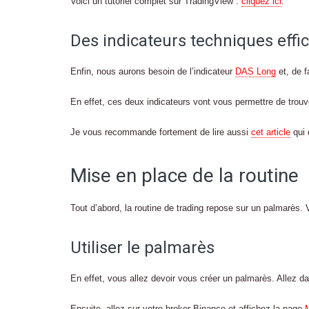
Voici un tutoriel complet sur TradingView :
cliquez ici
.
Des indicateurs techniques effi
Enfin, nous aurons besoin de l’indicateur
DAS Long
et, de f
En effet, ces deux indicateurs vont vous permettre de trouv
Je vous recommande fortement de lire aussi
cet article
qui 
Mise en place de la routine
Tout d’abord, la routine de trading repose sur un palmarès. V
Utiliser le palmarès
En effet, vous allez devoir vous créer un palmarès. Allez d
Ensuite, allez sur votre broker Binance et affichez la page