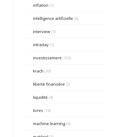
inflation
(1)
intelligence artificielle
(6)
interview
(7)
intraday
(1)
investissement
(153)
krach
(30)
liberté financière
(2)
liquidité
(4)
livres
(14)
machine learning
(4)
matériel
(3)